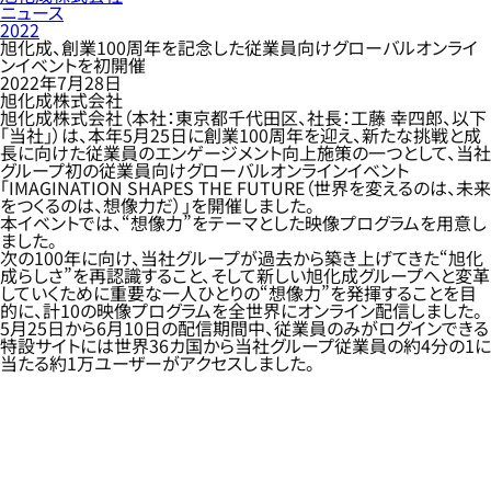
ニュース
2022
旭化成、創業100周年を記念した従業員向けグローバルオンライ
ンイベントを初開催
2022年7月28日
旭化成株式会社
旭化成株式会社（本社：東京都千代田区、社長：工藤 幸四郎、以下
「当社」）は、本年5月25日に創業100周年を迎え、新たな挑戦と成
長に向けた従業員のエンゲージメント向上施策の一つとして、当社
グループ初の従業員向けグローバルオンラインイベント
「IMAGINATION SHAPES THE FUTURE（世界を変えるのは、未来
をつくるのは、想像力だ）」を開催しました。
本イベントでは、“想像力”をテーマとした映像プログラムを用意し
ました。
次の100年に向け、当社グループが過去から築き上げてきた“旭化
成らしさ”を再認識すること、そして新しい旭化成グループへと変革
していくために重要な一人ひとりの“想像力”を発揮することを目
的に、計10の映像プログラムを全世界にオンライン配信しました。
5月25日から6月10日の配信期間中、従業員のみがログインできる
特設サイトには世界36カ国から当社グループ従業員の約4分の1に
当たる約1万ユーザーがアクセスしました。