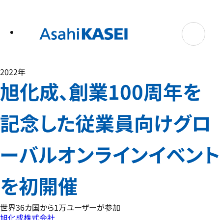
テ
ン
ツ
へ
ス
キ
ッ
プ
2022年
旭化成、創業100周年を
記念した従業員向けグロ
ーバルオンラインイベント
を初開催
世界36カ国から1万ユーザーが参加
旭化成株式会社