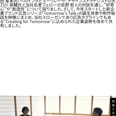
田 夏実氏）へのインタビューリレーや、デザインストラテジストの太
刀川 英輔氏と当社名誉フェローの吉野 彰との対談を通じ、“好奇
心”や“創造性”について探りました。そして、今年スタートした新企
業ブランド広告シリーズ「Tomorrow's Talk」の誕生背景や制作秘
話を映像にまとめ、当社スローガンであり広告タグラインでもあ
る“Creating for Tomorrow”に込められた企業姿勢を改めて共
有しました。