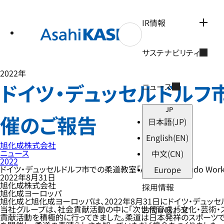
テ
ン
ツ
IR情報
へ
ス
キ
サステナビリティ
ッ
プ
2022年
ドイツ・デュッセルドルフ市での
ニュース
JP
催のご報告
日本語
(JP)
English
(EN)
旭化成株式会社
ニュース
中文
(CN)
2022
ドイツ・デュッセルドルフ市での柔道教室「Asahi Kasei Judo Wo
Europe
2022年8月31日
旭化成株式会社
採用情報
旭化成ヨーロッパ
旭化成と旭化成ヨーロッパは、2022年8月31日にドイツ・デュッセルドルフ市
当社グループは、社会貢献活動の中に「次世代育成」「文化・芸術
お問い合わせ
貢献活動を積極的に行ってきました。柔道は日本発祥のスポーツで