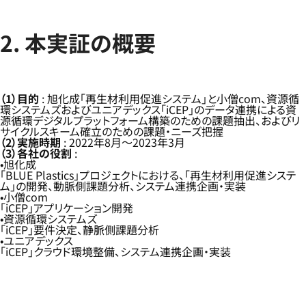
2. 本実証の概要
（1）目的
: 旭化成「再生材利用促進システム」と小僧com、資源循
環システムズおよびユニアデックス「iCEP」のデータ連携による資
源循環デジタルプラットフォーム構築のための課題抽出、およびリ
サイクルスキーム確立のための課題・ニーズ把握
（2）実施時期
: 2022年8月～2023年3月
（3）各社の役割
:
旭化成
「BLUE Plastics」プロジェクトにおける、「再生材利用促進システ
ム」の開発、動脈側課題分析、システム連携企画・実装
小僧com
「iCEP」アプリケーション開発
資源循環システムズ
「iCEP」要件決定、静脈側課題分析
ユニアデックス
「iCEP」クラウド環境整備、システム連携企画・実装