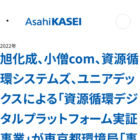
テ
ン
ツ
へ
ス
キ
ッ
プ
2022年
旭化成、小僧com、資源循
環システムズ、ユニアデッ
クスによる「資源循環デジ
タルプラットフォーム実証
事業」が東京都環境局「事