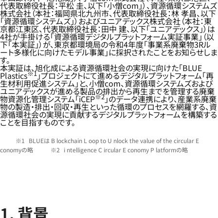
代表取締役社長：平松 圭、以下「小僧com」）、資源循環システムズ
株式会社（本社：福岡県北九州市、代表取締役社長：林 孝昌、以下
「資源循環システムズ」）およびユニアデックス株式会社（本社：東
京都江東区、代表取締役社長：田中 建、以下「ユニアデックス」）は
4社が手掛ける「資源循環デジタルプラットフォーム実証事業」（以
下「本実証」）が、東京都環境局の令和4年度「事業系廃棄物3Rル
ート多様化に向けたモデル事業」に採択されたことをお知らせしま
す。
本実証は、旭化成による資源循環社会の実現に向けた「BLUE
※1
Plastics
」プロジェクトにて進めるデジタルプラットフォーム「再
生材利用促進システム」と、小僧com、資源循環システムズおよび
ユニアデックスが進める製品の排出から再生までを管理する廃棄
※2
物資源化管理システム「iCEP
」のデータ連携により、産業系廃棄
物の製造・排出・回収・再生といった循環のプロセスを網羅する、資
源循環社会の実現に貢献するデジタルプラットフォームを構築する
ことを目指すものです。
BLUEは B lockchain L oop to U nlock the value of the circular E
conomyの略
i ntelligence C ircular E conomy P latformの略
1. 背景