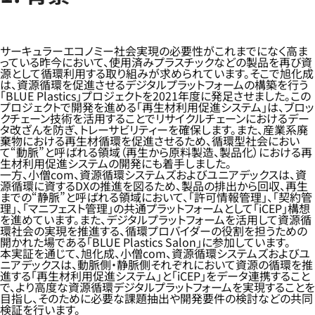
サーキュラーエコノミー社会実現の必要性がこれまでになく高ま
っている昨今において、使用済みプラスチックなどの製品を再び資
源として循環利用する取り組みが求められています。そこで旭化成
は、資源循環を促進させるデジタルプラットフォームの構築を行う
「BLUE Plastics」プロジェクトを2021年度に発足させました。この
プロジェクトで開発を進める「再生材利用促進システム」は、ブロッ
クチェーン技術を活用することでリサイクルチェーンにおけるデー
タ改ざんを防ぎ、トレーサビリティーを確保します。また、産業系廃
棄物における再生材循環を促進させるため、循環型社会におい
て“動脈”と呼ばれる領域（再生から原料製造、製品化）における再
生材利用促進システムの開発にも着手しました。
一方、小僧com、資源循環システムズおよびユニアデックスは、資
源循環に資するDXの推進を図るため、製品の排出から回収、再生
までの“静脈”と呼ばれる領域において、「許可情報管理」、「契約管
理」、「マニフェスト管理」の共通プラットフォームとして「iCEP」構想
を進めています。また、デジタルプラットフォームを活用して資源循
環社会の実現を推進する、循環プロバイダーの役割を担うための
開かれた場である「BLUE Plastics Salon」に参加しています。
本実証を通じて、旭化成、小僧com、資源循環システムズおよびユ
ニアデックスは、動脈側・静脈側それぞれにおいて資源の循環を推
進する「再生材利用促進システム」と「iCEP」をデータ連携すること
で、より高度な資源循環デジタルプラットフォームを実現することを
目指し、そのために必要な課題抽出や開発要件の検討などの共同
検証を行います。