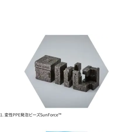
1. 変性PPE発泡ビーズSunForce™