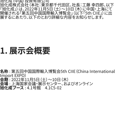
旭化成（中国）投資有限公司
旭化成株式会社（本社：東京都千代田区、社長：工藤 幸四郎、以下
「旭化成」）は、2022年11月5日（土）～10日（木）に中国・上海にて
開催される「第五回中国国際輸入博覧会」（以下「5th CIIE」）に出
展するにあたり、以下のとおり詳細な内容をお知らせします。
1. 展示会概要
名称
: 第五回中国国際輸入博覧会5th CIIE（China International
Import EXPO）
会期
: 2022年11月5日（土）～10日（木）
会場
: 上海国家会議・展示センター、およびオンライン
旭化成ブース
: 4.1号館 4.1C5-02