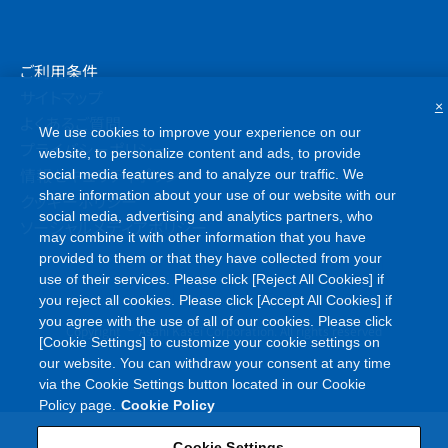
ご利用条件
サイトマップ
×
よくあるご質問
We use cookies to improve your experience on our
プライバシーポリシー
website, to personalize content and ads, to provide
情報セキュリティポリシー
social media features and to analyze our traffic. We
share information about your use of our website with our
クッキーポリシー
social media, advertising and analytics partners, who
ソーシャルメディアポリシー
may combine it with other information that you have
provided to them or that they have collected from your
use of their services. Please click [Reject All Cookies] if
you reject all cookies. Please click [Accept All Cookies] if
you agree with the use of all of our cookies. Please click
©
Copyright
Asahi Kasei Corporation. All rights reserved
[Cookie Settings] to customize your cookie settings on
our website. You can withdraw your consent at any time
via the Cookie Settings button located in our Cookie
Policy page.
Cookie Policy
Cookie Settings