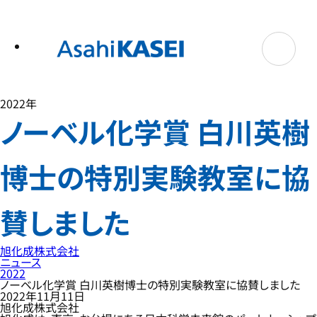
テ
ン
ツ
へ
ス
キ
ッ
プ
2022年
ノーベル化学賞 白川英樹
博士の特別実験教室に協
賛しました
旭化成株式会社
ニュース
2022
ノーベル化学賞 白川英樹博士の特別実験教室に協賛しました
2022年11月11日
旭化成株式会社