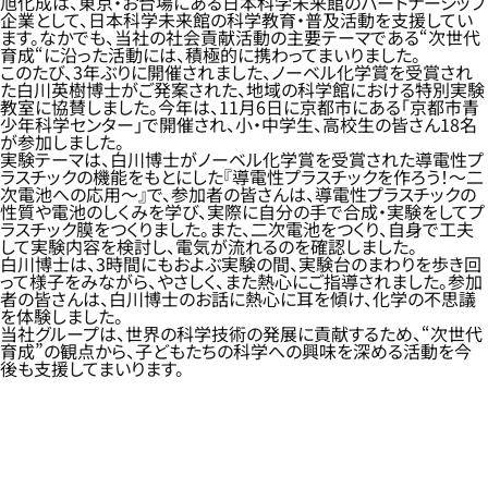
旭化成は、東京・お台場にある日本科学未来館のパートナーシップ
企業として、日本科学未来館の科学教育・普及活動を支援してい
ます。なかでも、当社の社会貢献活動の主要テーマである“次世代
育成“に沿った活動には、積極的に携わってまいりました。
このたび、3年ぶりに開催されました、ノーベル化学賞を受賞され
た白川英樹博士がご発案された、地域の科学館における特別実験
教室に協賛しました。今年は、11月6日に京都市にある「京都市青
少年科学センター」で開催され、小・中学生、高校生の皆さん18名
が参加しました。
実験テーマは、白川博士がノーベル化学賞を受賞された導電性プ
ラスチックの機能をもとにした『導電性プラスチックを作ろう！～二
次電池への応用～』で、参加者の皆さんは、導電性プラスチックの
性質や電池のしくみを学び、実際に自分の手で合成・実験をしてプ
ラスチック膜をつくりました。また、二次電池をつくり、自身で工夫
して実験内容を検討し、電気が流れるのを確認しました。
白川博士は、3時間にもおよぶ実験の間、実験台のまわりを歩き回
って様子をみながら、やさしく、また熱心にご指導されました。参加
者の皆さんは、白川博士のお話に熱心に耳を傾け、化学の不思議
を体験しました。
当社グループは、世界の科学技術の発展に貢献するため、“次世代
育成”の観点から、子どもたちの科学への興味を深める活動を今
後も支援してまいります。