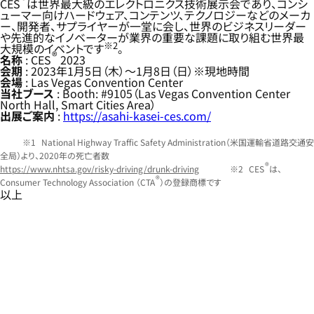
CES
は世界最大級のエレクトロニクス技術展示会であり、コンシ
ューマー向けハードウェア、コンテンツ、テクノロジーなどのメーカ
ー、開発者、サプライヤーが一堂に会し、世界のビジネスリーダー
や先進的なイノベーターが業界の重要な課題に取り組む世界最
※2
大規模のイベントです
。
®
名称
: CES
2023
会期
: 2023年1月5日（木）～1月8日（日）※現地時間
会場
: Las Vegas Convention Center
当社ブース
: Booth: #9105（Las Vegas Convention Center
North Hall, Smart Cities Area）
出展ご案内
:
https://asahi-kasei-ces.com/
National Highway Traffic Safety Administration（米国運輸省道路交通安
全局）より、2020年の死亡者数
®
https://www.nhtsa.gov/risky-driving/drunk-driving
CES
は、
®
Consumer Technology Association （CTA
）の登録商標です
以上