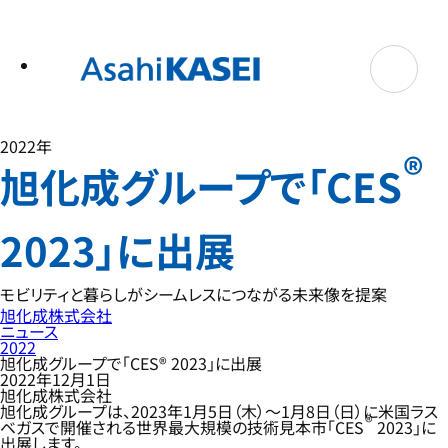
テ
ン
ツ
へ
ス
キ
ッ
プ
2022年
®
旭化成グループで「CES
2023」に出展
モビリティと暮らしがシームレスにつながる未来像を提案
旭化成株式会社
ニュース
2022
旭化成グループで「CES® 2023」に出展
2022年12月1日
旭化成株式会社
旭化成グループは、2023年1月5日（木）～1月8日（日）に米国ラス
®
ベガスで開催される世界最大規模の技術見本市「CES
2023」に
出展します。