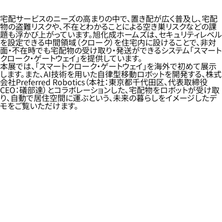
宅配サービスのニーズの高まりの中で、置き配が広く普及し、宅配
物の盗難リスクや、不在とわかることによる空き巣リスクなどの課
題も浮かび上がっています。旭化成ホームズは、セキュリティレベル
を設定できる中間領域（クローク）を住宅内に設けることで、非対
面・不在時でも宅配物の受け取り・発送ができるシステム「スマート
クローク・ゲートウェイ」を提供しています。
本展では、「スマートクローク・ゲートウェイ」を海外で初めて展示
します。また、AI技術を用いた自律型移動ロボットを開発する、株式
会社Preferred Robotics（本社：東京都千代田区、代表取締役
CEO：礒部達）とコラボレーションした、宅配物をロボットが受け取
り、自動で居住空間に運ぶという、未来の暮らしをイメージしたデ
モをご覧いただけます。