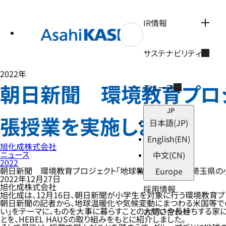
テ
ン
ツ
IR情報
へ
ス
キ
サステナビリティ
ッ
プ
2022年
朝日新聞 環境教育プロ
ニュース
JP
張授業を実施しました
日本語
(JP)
English
(EN)
旭化成株式会社
ニュース
中文
(CN)
2022
朝日新聞 環境教育プロジェクト「地球教室」に協賛し、埼玉県
Europe
2022年12月27日
旭化成株式会社
採用情報
旭化成は、12月16日、朝日新聞が小学生を対象に行う環境教育プ
朝日新聞の記者から、地球温暖化や気候変動にまつわる米国等での
い」をテーマに、ものを大事に暮らすことの大切さや長持ちする家には
お問い合わせ
とを、HEBEL HAUSの取り組みをもとに紹介しました。