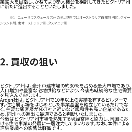
業拡大を目指し、かねてより参入機会を検討してきたビクトリア州
に新たに進出することといたしました。
ニューサウスウェールズ州の他、現在ではオーストラリア首都特別区、クイー
ンランド州、南オーストラリア州、タスマニア州
2. 買収の狙い
ビクトリア州は、豪州戸建市場の約30%を占める最大市場であり、
人口増加や豊富な宅地供給などにより、今後も継続的な住宅需要
を見込んでおります。
Arden社は、ビクトリア州で10年以上の実績を有するビルダーで
す。住宅展示場をはじめとした事業基盤を確立しているだけでな
く、主要な顧客層がNXT社と近いなど親和性も高い企業であるた
め、同州への進出に最適であると判断いたしました。
今後はビクトリア州市場を熟知する現経営陣と協力し、同国にお
ける住宅事業の発展に一層注力してまいります。なお、本件による
連結業績への影響は軽微です。