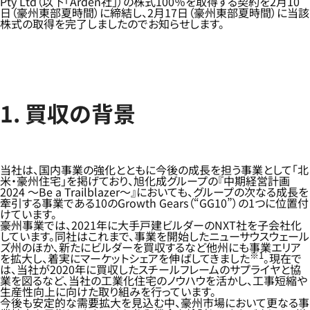
Pty Ltd（以下「Arden社」）の株式100％を取得する契約を2月10
日（豪州東部夏時間）に締結し、2月17日（豪州東部夏時間）に当該
株式の取得を完了しましたのでお知らせします。
1. 買収の背景
当社は、国内事業の強化とともに今後の成長を担う事業として「北
米・豪州住宅」を掲げており、旭化成グループの『中期経営計画
2024 ～Be a Trailblazer～』においても、グループの次なる成長を
牽引する事業である10のGrowth Gears（“GG10”）の1つに位置付
けています。
豪州事業では、2021年に大手戸建ビルダーのNXT社を子会社化
しています。同社はこれまで、事業を開始したニューサウスウェール
ズ州のほか、新たにビルダーを買収するなど他州にも事業エリア
※1
を拡大し、着実にマーケットシェアを伸ばしてきました
。現在で
は、当社が2020年に買収したスチールフレームのサプライヤと協
業を図るなど、当社の工業化住宅のノウハウを活かし、工事短縮や
生産性向上に向けた取り組みを行っています。
今後も安定的な需要拡大を見込む中、豪州市場において更なる事