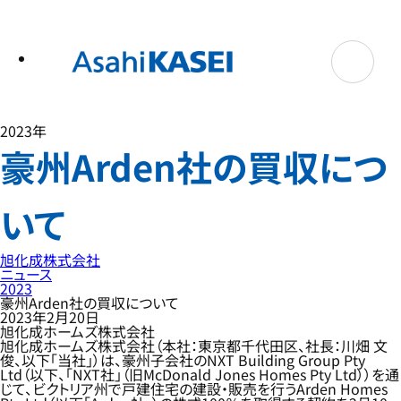
テ
ン
ツ
へ
ス
キ
ッ
プ
2023年
豪州Arden社の買収につ
いて
旭化成株式会社
ニュース
2023
豪州Arden社の買収について
2023年2月20日
旭化成ホームズ株式会社
旭化成ホームズ株式会社（本社：東京都千代田区、社長：川畑 文
俊、以下「当社」）は、豪州子会社のNXT Building Group Pty
Ltd（以下、「NXT社」（旧McDonald Jones Homes Pty Ltd））を通
じて、ビクトリア州で戸建住宅の建設・販売を行うArden Homes