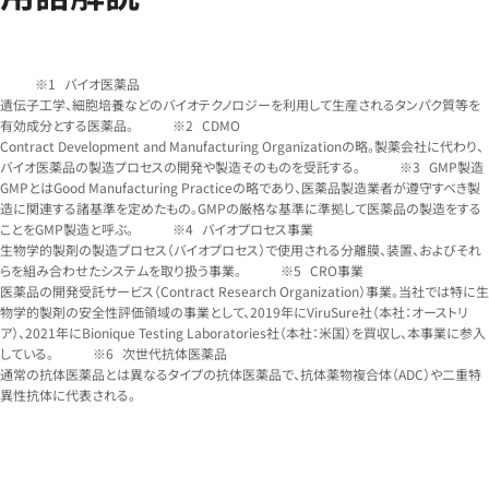
バイオ医薬品
遺伝子工学、細胞培養などのバイオテクノロジーを利用して生産されるタンパク質等を
有効成分とする医薬品。
CDMO
Contract Development and Manufacturing Organizationの略。製薬会社に代わり、
バイオ医薬品の製造プロセスの開発や製造そのものを受託する。
GMP製造
GMPとはGood Manufacturing Practiceの略であり、医薬品製造業者が遵守すべき製
造に関連する諸基準を定めたもの。GMPの厳格な基準に準拠して医薬品の製造をする
ことをGMP製造と呼ぶ。
バイオプロセス事業
生物学的製剤の製造プロセス（バイオプロセス）で使用される分離膜、装置、およびそれ
らを組み合わせたシステムを取り扱う事業。
CRO事業
医薬品の開発受託サービス（Contract Research Organization）事業。当社では特に生
物学的製剤の安全性評価領域の事業として、2019年にViruSure社（本社：オーストリ
ア）、2021年にBionique Testing Laboratories社（本社：米国）を買収し、本事業に参入
している。
次世代抗体医薬品
通常の抗体医薬品とは異なるタイプの抗体医薬品で、抗体薬物複合体（ADC）や二重特
異性抗体に代表される。