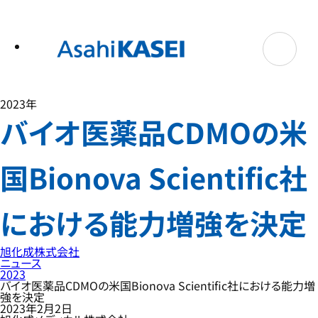
テ
ン
ツ
へ
ス
キ
ッ
プ
2023年
バイオ医薬品CDMOの米
国Bionova Scientific社
における能力増強を決定
旭化成株式会社
ニュース
2023
バイオ医薬品CDMOの米国Bionova Scientific社における能力増
強を決定
2023年2月2日