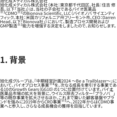
旭化成メディカル株式会社
旭化成メディカル株式会社（本社：東京都千代田区、社長：住吉 修
吾、以下「当社」）は、当社の子会社であるバイオ医薬品
※1
※2
CDMO
のBionova Scientific, LLC（バイオノバ サイエンティ
フィック、本社：米国カリフォルニア州フリーモント市、CEO：Darren
Head、以下「Bionova社」）において、製造プロセス開発および
※3
GMP製造
能力を増強する決定をしましたので、お知らせします。
1. 背景
旭化成グループは、『中期経営計画2024 ～Be a Trailblazer～』に
※4
おいて、バイオプロセス事業
を、次なる成長を牽引する事業であ
る10のGrowth Gears（GG10）の1つに位置付けています。バイオ
™
医薬品市場の拡大を背景に、ウイルス除去フィルター「プラノバ
」
等の既存事業を拡大させるほか、これまで築いた顧客基盤やブラ
※5
ンドを強みに2019年からCRO事業
へ、2022年からはCDMO事
業へと参入し、さらなる成長機会の獲得を目指しています。