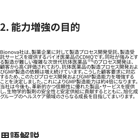
2. 能力増強の目的
Bionova社は、製薬企業に対して製造プロセス開発受託、製造受
託サービスを提供するバイオ医薬品のCDMOです。同社が強みとす
※6
る製造が難しい複雑な次世代抗体医薬品
のプロセス開発は、
顧客から高く評価されており、抗体医薬品の製造プロセス開発およ
びGMP製造の依頼は増え続けています。こうした顧客要求に対応
するため、このたびプロセス開発およびGMP製造能力を増強する
ことを決定しました。これによりGMP製造能力は約4倍になります。
当社は今後も、革新的かつ信頼性に優れた製品・サービスを提供
し、生物学的製剤の安全性と安定供給に貢献するとともに、旭化成
グループのヘルスケア領域のさらなる成長を目指してまいります。
用語解説