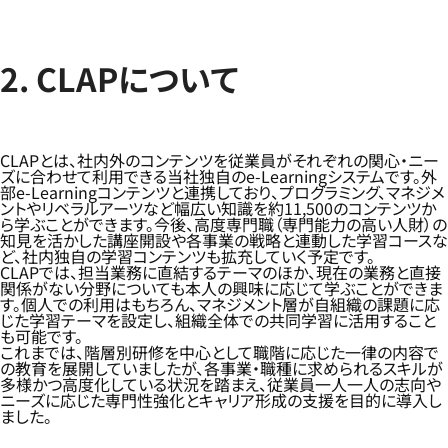
2. CLAPについて
CLAPとは、社内外のコンテンツを従業員がそれぞれの関心・ニー
ズに合わせて利用できる当社独自のe-Learningシステムです。外
部e-Learningコンテンツと連携しており、プログラミング、マネジメ
ントやリベラルアーツなど幅広い知識を約11,500のコンテンツか
ら学ぶことができます。今後、高度専門職（専門能力の高い人財）の
知見を活かした講座開設や各事業の戦略と連動した学習コースな
ど、社内独自の学習コンテンツも拡充していく予定です。
CLAPでは、担当業務に直結するテーマのほか、現在の業務と直接
関係がない分野についても本人の興味に応じて学ぶことができま
す。個人での利用はもちろん、マネジメント層が自組織の課題に応
じた学習テーマを設定し、組織全体での共同学習に活用すること
も可能です。
これまでは、階層別研修を中心として職階に応じた一律の内容で
の教育を展開していましたが、各事業・職種に求められるスキルが
多様かつ高度化している状況を踏まえ、従業員一人一人の志向や
ニーズに応じた専門性強化とキャリア形成の支援を目的に導入し
ました。