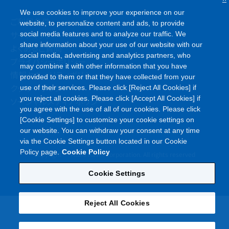
We use cookies to improve your experience on our
ご利用条件
website, to personalize content and ads, to provide
サイトマップ
social media features and to analyze our traffic. We
share information about your use of our website with our
よくあるご質問
social media, advertising and analytics partners, who
プライバシーポリシー
may combine it with other information that you have
情報セキュリティポリシー
provided to them or that they have collected from your
クッキーポリシー
use of their services. Please click [Reject All Cookies] if
you reject all cookies. Please click [Accept All Cookies] if
ソーシャルメディアポリシー
you agree with the use of all of our cookies. Please click
[Cookie Settings] to customize your cookie settings on
our website. You can withdraw your consent at any time
via the Cookie Settings button located in our Cookie
©
Policy page.
Cookie Policy
Copyright
Asahi Kasei Corporation. All rights reserved
Cookie Settings
Reject All Cookies