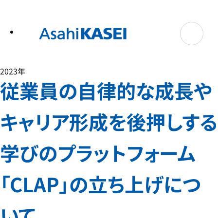
テ
ン
ツ
へ
ス
キ
ッ
プ
2023年
従業員の自律的な成長や
キャリア形成を後押しする
学びのプラットフォーム
「CLAP」の立ち上げにつ
いて