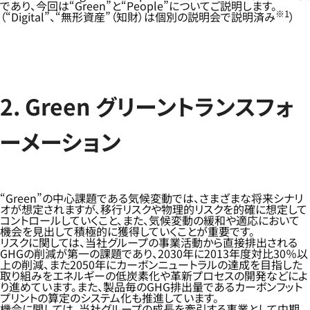
であり、今回は“Green”と“People”についてご説明します。
※1
（“Digital”、“無形資産”（知財）は個別の説明会で説明済み
）
2. Green グリーントランスフォ
ーメーション
“Green”の中心課題である気候変動では、さまざまな将来シナリ
オが想定されますが、移行リスクや物理的リスクを的確に想定して
コントロールしていくこと、また、気候変動の緩和や適応において
機会を見出して積極的に獲得していくことが重要です。
リスクに関しては、当社グループの事業活動から直接排出される
GHGの削減が第一の課題であり、2030年に2013年度対比30％以
上の削減、また2050年にカーボンニュートラルの達成を目指した
取り組みをエネルギーの低炭素化や革新プロセスの開発などによ
り進めています。また、製品毎のGHG排出量であるカーボンフット
プリントの算定のシステム化も推進しています。
機会に関しては、当社グループの成長を牽引する事業として中期