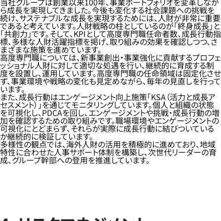
当社グループは創業以来100年、事業ポートフォリオを変革しなが
ら成長を実現してきました。今後も変化する社会課題への挑戦を
続け、サステナブルな成長を実現するためには、人財が非常に重要
であると考えています。人財戦略の柱としているのが「終身成長」と
「共創力」です。そして、KPIとして高度専門職任命者数、成長行動指
標、多様な人財活躍指標を掲げ、取り組みの効果を確認しつつ、さ
まざまな施策を進めています。
高度専門職については、新事業創出・事業強化に貢献するプロフェ
ッショナル人財に対して適切な処遇を行い、継続的に育成する制
度を設置し、運用しています。高度専門職の任命領域は固定化させ
ず、事業環境や戦略の変化も見定めながら、毎年の見直しを行って
います。
また、成長行動はエンゲージメント向上施策「KSA（活力と成長ア
セスメント）」を通じてモニタリングしています。個人と組織の状態
を可視化し、PDCAを回し、エンゲージメントや挑戦・成長行動の増
加を確認するための取り組みです。職場環境やエンゲージメントの
可視化にとどまらず、それらが実際に成長行動に結びついている
か継続的に検証しています。
多様性の観点では、海外人財の活用を積極的に進めており、地域
特性に合わせた人事サポート体制を構築し、次世代リーダーの育
成、グループ幹部への登用を推進しています。