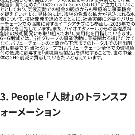
経営計画で定めた“10のGrowth Gears（GG10）”に注力していくこ
ととしており、気候変動での機会の観点からも積極的に事業機会
を捉えていきます。具体的には、市場の急激な拡大が見込まれる水
素について、技術開発を進めるとともに、社会実装に必要なバリュ
ーチェーンでの協業に資するイニシアチブにも参画し、2025年での
事業化を目指しています。また、バイオエタノールからの基礎原料
創出の技術開発にも取り組んでおり、実用化を目指していきます。
GHG削減では、当社グループの事業活動に直接関わる排出だけで
なく、バリューチェーンの上流から下流までのトータルでの排出削
減も重要です。当社グループではバリューチェーン全体での環境負
荷の低減に寄与する「環境貢献製品」を供給することで、世の中全
体のGHG削減に貢献していきたいと考えています。
3. People 「人財」のトランスフ
ォーメーション