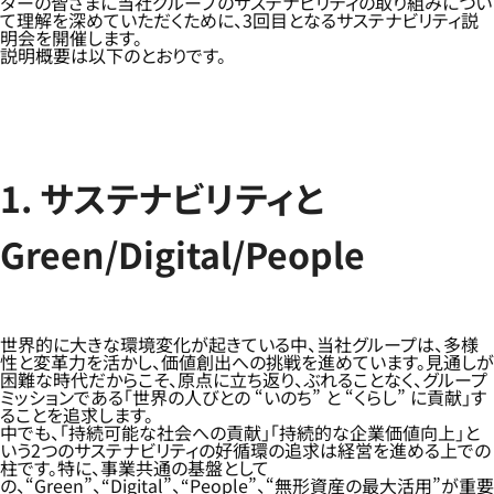
ダーの皆さまに当社グループのサステナビリティの取り組みについ
て理解を深めていただくために、3回目となるサステナビリティ説
明会を開催します。
説明概要は以下のとおりです。
1. サステナビリティと
Green/Digital/People
世界的に大きな環境変化が起きている中、当社グループは、多様
性と変革力を活かし、価値創出への挑戦を進めています。見通しが
困難な時代だからこそ、原点に立ち返り、ぶれることなく、グループ
ミッションである「世界の人びとの “いのち” と “くらし” に貢献」す
ることを追求します。
中でも、「持続可能な社会への貢献」「持続的な企業価値向上」と
いう2つのサステナビリティの好循環の追求は経営を進める上での
柱です。特に、事業共通の基盤として
の、“Green”、“Digital”、“People”、“無形資産の最大活用”が重要