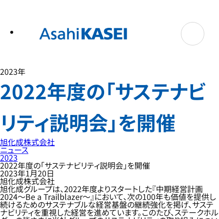
テ
ン
ツ
へ
ス
キ
ッ
プ
2023年
2022年度の「サステナビ
リティ説明会」を開催
旭化成株式会社
ニュース
2023
2022年度の「サステナビリティ説明会」を開催
2023年1月20日
旭化成株式会社
旭化成グループは、2022年度よりスタートした『中期経営計画
2024～Be a Trailblazer～』において、次の100年も価値を提供し
続けるためのサステナブルな経営基盤の継続強化を掲げ、サステ
ナビリティを重視した経営を進めています。このたび、ステークホル