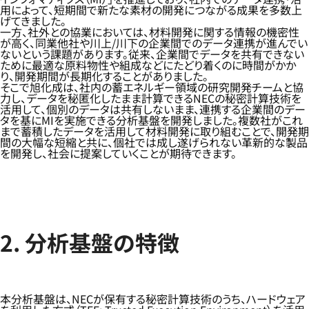
用によって、短期間で新たな素材の開発につながる成果を多数上
げてきました。
一方、社外との協業においては、材料開発に関する情報の機密性
が高く、同業他社や川上/川下の企業間でのデータ連携が進んでい
ないという課題があります。従来、企業間でデータを共有できない
ために最適な原料物性や組成などにたどり着くのに時間がかか
り、開発期間が長期化することがありました。
そこで旭化成は、社内の蓄エネルギー領域の研究開発チームと協
力し、データを秘匿化したまま計算できるNECの秘密計算技術を
活用して、個別のデータは共有しないまま、連携する企業間のデー
タを基にMIを実施できる分析基盤を開発しました。複数社がこれ
まで蓄積したデータを活用して材料開発に取り組むことで、開発期
間の大幅な短縮と共に、個社では成し遂げられない革新的な製品
を開発し、社会に提案していくことが期待できます。
2. 分析基盤の特徴
本分析基盤は、NECが保有する秘密計算技術のうち、ハードウェア