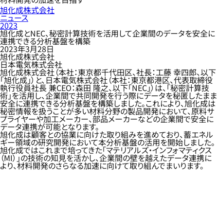
旭化成株式会社
ニュース
2023
旭化成とNEC、秘密計算技術を活用して企業間のデータを安全に
連携できる分析基盤を構築
2023年3月28日
旭化成株式会社
日本電気株式会社
旭化成株式会社（本社：東京都千代田区、社長：工藤 幸四郎、以下
「旭化成」）と、日本電気株式会社（本社：東京都港区、代表取締役
執行役員社長 兼CEO：森田 隆之、以下「NEC」）は、「秘密計算技
術」を活用し、企業間で共同開発を行う際にデータを秘匿したまま
安全に連携できる分析基盤を構築しました。これにより、旭化成は
秘密情報を扱うことが多い材料分野の製品開発において、原料サ
プライヤーや加工メーカー、部品メーカーなどの企業間で安全に
データ連携が可能となります。
旭化成は顧客との協業に向けた取り組みを進めており、蓄エネル
ギー領域の研究開発において本分析基盤の活用を開始しました。
旭化成ではこれまで培ってきた「マテリアルズ・インフォマティクス
（MI）」の技術の知見を活かし、企業間の壁を越えたデータ連携に
より、材料開発のさらなる加速に向けて取り組んでまいります。