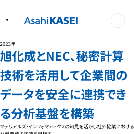
テ
ン
ツ
へ
ス
キ
ッ
プ
2023年
旭化成とNEC、秘密計算
技術を活用して企業間の
データを安全に連携でき
る分析基盤を構築
マテリアルズ・インフォマティクスの知見を活かし社外協業における
材料開発の加速を目指す