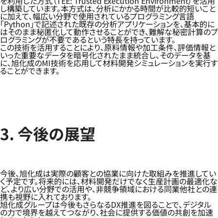
を利用した方式（TEE: Trusted Execution Environment）を活用
し構築しています。本方式は、分析にかかる時間が比較的短いこと
に加えて、幅広い分野で使用されているプログラミング言語
「Python」で記述された既存の分析アプリケーションを、基本的に
はそのまま秘匿化して動作させることができ、難解な秘密計算のプ
ログラミングが不要であるという特長を持っています。
この技術を活用することにより、原料情報や加工条件、評価情報と
いった重要なデータを暗号化されたまま統合し、そのデータを基
に、旭化成のMI技術を応用して材料開発シミュレーションを実行す
ることができます。
3. 今後の展望
今後、旭化成は実際の顧客との協業に向けた取組みを推進してい
く予定です。将来的には、材料開発だけでなく生産計画の最適化な
ど、より広い分野での活用や、非競争領域における同業他社との連
携も視野に入れております。
旭化成グループは今後もさらなるDX推進を図ることで、デジタル
の力で境界を越えてつながり、社会に提供する価値の共創を加速