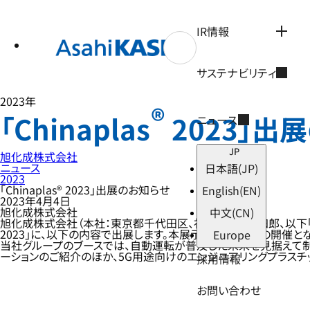
テ
ン
ツ
IR情報
へ
ス
キ
サステナビリティ
ッ
プ
2023年
®
「Chinaplas
2023」出
ニュース
JP
旭化成株式会社
ニュース
日本語
(JP)
2023
「Chinaplas® 2023」出展のお知らせ
English
(EN)
2023年4月4日
旭化成株式会社
中文
(CN)
旭化成株式会社（本社：東京都千代田区、社長：工藤 幸四郎、以下「当社
2023」に、以下の内容で出展します。本展示会は2年ぶりの開催と
Europe
当社グループのブースでは、自動運転が普及した未来を見据えて制作
ーションのご紹介のほか、5G用途向けのエンジニアリングプラスチ
採用情報
お問い合わせ