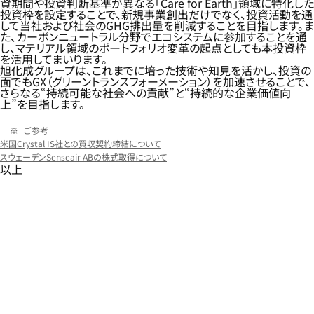
資期間や投資判断基準が異なる「Care for Earth」領域に特化した
投資枠を設定することで、新規事業創出だけでなく、投資活動を通
して当社および社会のGHG排出量を削減することを目指します。ま
た、カーボンニュートラル分野でエコシステムに参加することを通
し、マテリアル領域のポートフォリオ変革の起点としても本投資枠
を活用してまいります。
旭化成グループは、これまでに培った技術や知見を活かし、投資の
面でもGX（グリーントランスフォーメーション）を加速させることで、
さらなる“持続可能な社会への貢献”と“持続的な企業価値向
上”を目指します。
ご参考
米国Crystal IS社との買収契約締結について
スウェーデンSenseair ABの株式取得について
以上