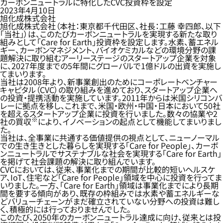
カーボンニュートラルに特化したCVC投資枠を設定
2023年4月10日
旭化成株式会社
旭化成株式会社（本社：東京都千代田区、社長：工藤 幸四郎、以下
「当社」）は、このたびカーボンニュートラルを実現する新たな取り
組みとして「Care for Earth」投資枠を設定します。水素、蓄エネル
ギー、カーボンマネジメント、バイオケミカルなどの環境分野の課
題解決に取り組むアーリーステージのスタートアップ企業を対象
に、2027年度までの5年間にグローバルで1億ドルの出資を実施し
てまいります。
当社は2008年より、新事業創出のためにコーポレートベンチャー
キャピタル（CVC）の取り組みを進めており、スタートアップ企業へ
の投資・提携活動を実施しています。2011年からは米国シリコンバ
レーに拠点を移し、これまで、米国・欧州・中国・日本において50社
を超えるスタートアップ企業に投資を行いました。数々の協業や2
※
社の買収
により、イノベーションの起点として機能してまいりまし
た。
当社は、全事業に共通する価値提供の視点として、ニューノーマル
での生き生きとした暮らしを実現する「Care for People」、カーボ
ンニュートラルでサステナブルな社会を実現する「Care for Earth」
を掲げて社会課題の解決に取り組んでいます。
CVCにおいては、従来、事業化までの期間が比較的短いヘルスケ
ア、IoT、住宅など「Care for People」領域を中心に投資を行ってま
いりました。一方、「Care for Earth」領域は事業化までにより長期
間を要する傾向があり、既存の枠組みでは水素や蓄エネルギーな
どバリューチェーンがまだ確立されていない分野への投資は難し
く、積極的には行っておりませんでした。
このたび、2050年のカーボンニュートラル達成に向け、従来とは投