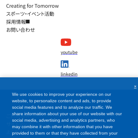
Creating for Tomorrow
スポーツ・イベント活動
採用情報
お問い合わせ
youtube
linkedin
×
We use cookies to improve your experience on our
website, to personalize content and ads, to provide
social media features and to analyze our traffic. We
share information about your use of our website with our
ご利用条件
social media, advertising and analytics partners, who
サイトマップ
may combine it with other information that you have
よくあるご質問
provided to them or that they have collected from your