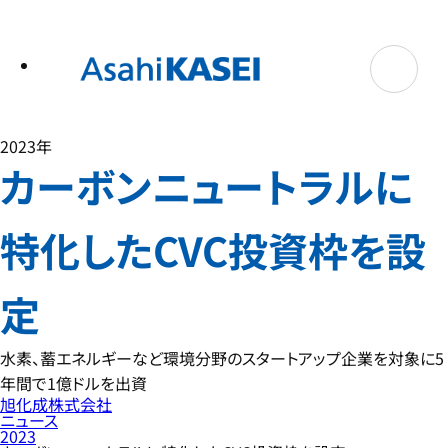
テ
ン
ツ
へ
ス
キ
ッ
プ
2023年
カーボンニュートラルに
特化したCVC投資枠を設
定
水素、蓄エネルギーなど環境分野のスタートアップ企業を対象に5
年間で1億ドルを出資
旭化成株式会社
ニュース
2023