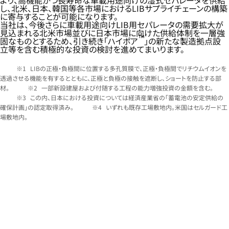
より、高機能かつ長寿命な車載用途向けの湿式セパレータを供給
し、北米、日本、韓国等各市場におけるLIBサプライチェーンの構築
に寄与することが可能になります。
当社は、今後さらに車載用途向けLIB用セパレータの需要拡大が
見込まれる北米市場並びに日本市場に向けた供給体制を一層強
™
固なものとするため、引き続き「ハイポア
」の新たな製造拠点設
立等を含む積極的な投資の検討を進めてまいります。
LIBの正極・負極間に位置する多孔質膜で、正極・負極間でリチウムイオンを
透過させる機能を有するとともに、正極と負極の接触を遮断し、ショートを防止する部
材。
一部新設建屋および付随する工程の能力増強投資の金額を含む。
この内、日本における投資については経済産業省の「蓄電池の安定供給の
確保計画」の認定取得済み。
いずれも既存工場敷地内。米国はセルガード工
場敷地内。