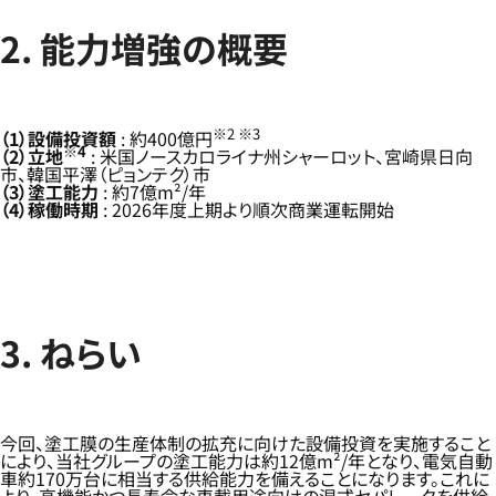
2. 能力増強の概要
※2 ※3
（1）設備投資額
: 約400億円
※4
（2）立地
: 米国ノースカロライナ州シャーロット、宮崎県日向
市、韓国平澤（ピョンテク）市
（3）塗工能力
: 約7億m²/年
（4）稼働時期
: 2026年度上期より順次商業運転開始
3. ねらい
今回、塗工膜の生産体制の拡充に向けた設備投資を実施すること
により、当社グループの塗工能力は約12億m²/年となり、電気自動
車約170万台に相当する供給能力を備えることになります。これに