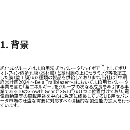
1. 背景
™
旭化成グループは、LIB用湿式セパレータ「ハイポア
」としてポリ
オレフィン微多孔膜（基材膜）と基材膜の上にセラミック等を塗工
した膜（塗工膜）の2種類の製品を供給しております。当社は『中期
経営計画2024 ～Be a Trailblazer～』において、LIB用セパレータ
事業を含む「蓄エネルギー」をグループの次なる成長を牽引する事
業である10のGrowth Gear（“GG10”）の1つに位置付けており、電
気自動車等の車載用途を中心に急速に成長しているLIB用セパレ
ータ市場の旺盛な需要に対応すべく積極的な製造能力拡大を行っ
ています。