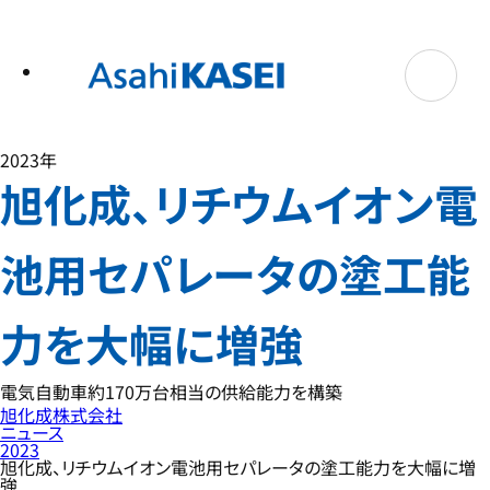
テ
ン
ツ
へ
ス
キ
ッ
プ
2023年
旭化成、リチウムイオン電
池用セパレータの塗工能
力を大幅に増強
電気自動車約170万台相当の供給能力を構築
旭化成株式会社
ニュース
2023
旭化成、リチウムイオン電池用セパレータの塗工能力を大幅に増
強