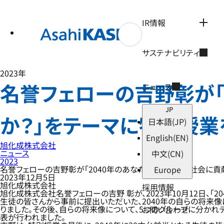
テ
ン
ツ
IR情報
へ
ス
キ
サステナビリティ
ッ
プ
2023年
名誉フェローの吉野彰が「
ニュース
JP
か？」をテーマに特別授業
日本語
(JP)
English
(EN)
旭化成株式会社
ニュース
中文
(CN)
2023
名誉フェローの吉野彰が「2040年のあなたはどのように社会に貢
Europe
2023年12月5日
旭化成株式会社
採用情報
旭化成株式会社名誉フェローの吉野 彰が、2023年10月12日、
生徒の皆さんから事前に提出いただいた、2040年の自らの将来像に
りました。その後、自らの将来像について、5つのグループに分かれ
お問い合わせ
表が行われました。