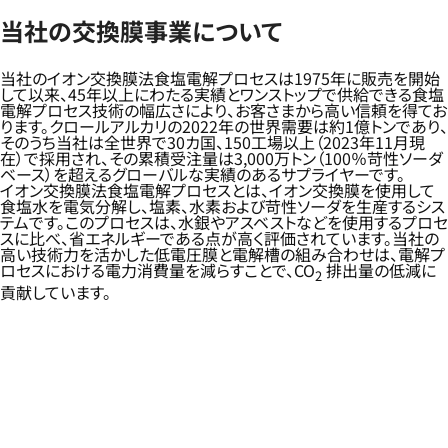
当社の交換膜事業について
当社のイオン交換膜法食塩電解プロセスは1975年に販売を開始
して以来、45年以上にわたる実績とワンストップで供給できる食塩
電解プロセス技術の幅広さにより、お客さまから高い信頼を得てお
ります。クロールアルカリの2022年の世界需要は約1億トンであり、
そのうち当社は全世界で30カ国、150工場以上（2023年11月現
在）で採用され、その累積受注量は3,000万トン（100％苛性ソーダ
ベース）を超えるグローバルな実績のあるサプライヤーです。
イオン交換膜法食塩電解プロセスとは、イオン交換膜を使用して
食塩水を電気分解し、塩素、水素および苛性ソーダを生産するシス
テムです。このプロセスは、水銀やアスベストなどを使用するプロセ
スに比べ、省エネルギーである点が高く評価されています。当社の
高い技術力を活かした低電圧膜と電解槽の組み合わせは、電解プ
ロセスにおける電力消費量を減らすことで、CO
排出量の低減に
2
貢献しています。