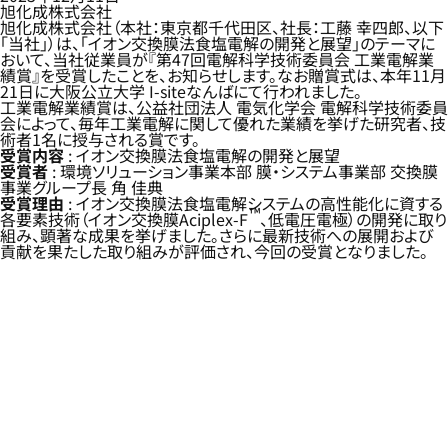
旭化成株式会社
旭化成株式会社（本社：東京都千代田区、社長：工藤 幸四郎、以下
「当社」）は、「イオン交換膜法食塩電解の開発と展望」のテーマに
おいて、当社従業員が『第47回電解科学技術委員会 工業電解業
績賞』を受賞したことを、お知らせします。なお贈賞式は、本年11月
21日に大阪公立大学 I-siteなんばにて行われました。
工業電解業績賞は、公益社団法人 電気化学会 電解科学技術委員
会によって、毎年工業電解に関して優れた業績を挙げた研究者、技
術者1名に授与される賞です。
受賞内容
: イオン交換膜法食塩電解の開発と展望
受賞者
: 環境ソリューション事業本部 膜・システム事業部 交換膜
事業グループ長 角 佳典
受賞理由
: イオン交換膜法食塩電解システムの高性能化に資する
™
各要素技術（イオン交換膜Aciplex-F
、低電圧電極）の開発に取り
組み、顕著な成果を挙げました。さらに最新技術への展開および
貢献を果たした取り組みが評価され、今回の受賞となりました。