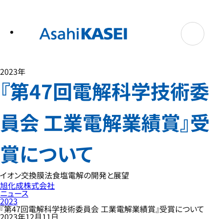
テ
ン
ツ
へ
ス
キ
ッ
プ
2023年
『第47回電解科学技術委
員会 工業電解業績賞』受
賞について
イオン交換膜法食塩電解の開発と展望
旭化成株式会社
ニュース
2023
『第47回電解科学技術委員会 工業電解業績賞』受賞について
2023年12月11日