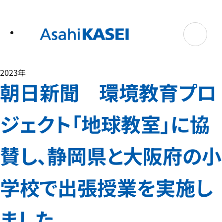
テ
ン
ツ
へ
ス
キ
ッ
プ
2023年
朝日新聞 環境教育プロ
ジェクト「地球教室」に協
賛し、静岡県と大阪府の小
学校で出張授業を実施し
ました