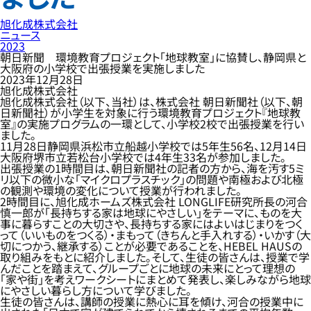
旭化成株式会社
ニュース
2023
朝日新聞 環境教育プロジェクト「地球教室」に協賛し、静岡県と
大阪府の小学校で出張授業を実施しました
2023年12月28日
旭化成株式会社
旭化成株式会社（以下、当社）は、株式会社 朝日新聞社（以下、朝
日新聞社）が小学生を対象に行う環境教育プロジェクト『地球教
室』の実施プログラムの一環として、小学校2校で出張授業を行い
ました。
11月28日静岡県浜松市立船越小学校では5年生56名、12月14日
大阪府堺市立若松台小学校では4年生33名が参加しました。
出張授業の1時間目は、朝日新聞社の記者の方から、海を汚す5ミ
リ以下の微小な「マイクロプラスチック」の問題や南極および北極
の観測や環境の変化について授業が行われました。
2時間目に、旭化成ホームズ株式会社 LONGLIFE研究所長の河合
慎一郎が「長持ちする家は地球にやさしい」をテーマに、ものを大
事に暮らすことの大切さや、長持ちする家にはよいはじまりをつく
って（いいものをつくる）・まもって（きちんと手入れする）・いかす（大
切につかう、継承する）ことが必要であることを、HEBEL HAUSの
取り組みをもとに紹介しました。そして、生徒の皆さんは、授業で学
んだことを踏まえて、グループごとに地球の未来にとって理想の
「家や街」を考えワークシートにまとめて発表し、楽しみながら地球
にやさしい暮らし方について学びました。
生徒の皆さんは、講師の授業に熱心に耳を傾け、河合の授業中に