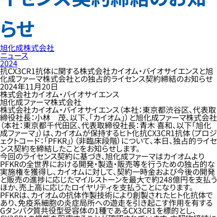
らせ
旭化成株式会社
ニュース
2024
抗CX3CR1抗体に関する株式会社カイオム・バイオサイエンスと旭
化成ファーマ株式会社との独占的ライセンス契約締結のお知らせ
2024年11月20日
株式会社カイオム・バイオサイエンス
旭化成ファーマ株式会社
株式会社カイオム・バイオサイエンス（本社：東京都渋谷区、代表取
締役社長：小林 茂、以下、「カイオム」）と旭化成ファーマ株式会社
（本社：東京都千代田区、代表取締役社長：青木 喜和、以下「旭化
成ファーマ」）は、カイオムが保持するヒト化抗CX3CR1抗体（プロジ
ェクトコード：「PFKR」）（非臨床段階）について、本日、独占的ライセ
ンス契約を締結したことをお知らせします。
今回のライセンス契約に基づき、旭化成ファーマはカイオムより
PFKRの全世界における開発・製造・販売等を行うための独占的な
実施権を獲得し、カイオムに対して、契約一時金および今後の開発
と販売の進捗に応じたマイルストーンを最大で約248億円を支払う
ほか、売上高に応じたロイヤリティを支払うことになります。
PFKRは、カイオムの抗体作製技術により創製されたヒト化抗体で
あり、免疫系細胞の炎症局所への遊走を引き起こす作用を有する
Gタンパク質共役型受容体の1種であるCX3CR1を標的とし、