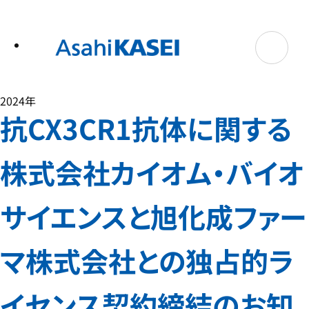
テ
ン
ツ
へ
ス
キ
ッ
プ
2024年
抗CX3CR1抗体に関する
株式会社カイオム・バイオ
サイエンスと旭化成ファー
マ株式会社との独占的ラ
イセンス契約締結のお知