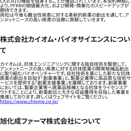
CX3CR1の機能を阻害することが確認されています。本契約締結に
より、PFKRの価値最大化、および開発・商業化のスピードアップが
期待できます。
両社は今後も難治性疾患に対する革新的新薬の創出を通して、ア
ンメットニーズの高い疾患の治療に貢献していきます。
株式会社カイオム・バイオサイエンスについ
て
カイオムは、抗体エンジニアリングに関する独自技術を駆使して、
アンメットニーズの高い疾患に対する抗体医薬の開発候補品創出
に取り組むバイオベンチャーです。自社技術を基にした新たな抗体
医薬の創出を目指す「創薬事業」と、製薬企業等に高品質な技術サ
ービスを提供する「創薬支援事業」を展開しております。創薬事業
においては、製薬企業等へ医薬品候補となる抗体をライセンスア
ウトすることにより、新薬創出と大きな収益獲得を目指した事業を
推進しております。詳しくはウェブサイトをご覧ください。
https://www.chiome.co.jp/
旭化成ファーマ株式会社について