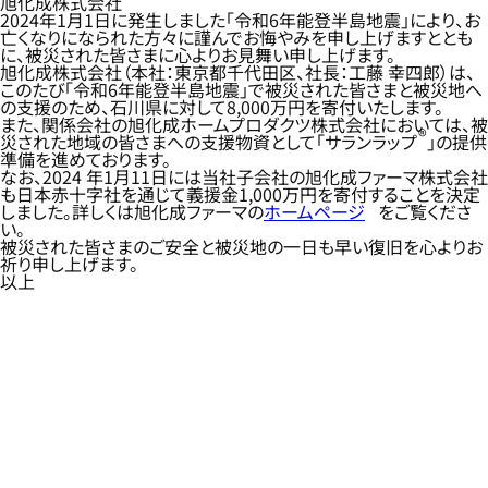
旭化成株式会社
2024年1月1日に発生しました「令和6年能登半島地震」により、お
亡くなりになられた方々に謹んでお悔やみを申し上げますととも
に、被災された皆さまに心よりお見舞い申し上げます。
旭化成株式会社（本社：東京都千代田区、社長：工藤 幸四郎）は、
このたび「令和6年能登半島地震」で被災された皆さまと被災地へ
の支援のため、石川県に対して8,000万円を寄付いたします。
また、関係会社の旭化成ホームプロダクツ株式会社においては、被
®
災された地域の皆さまへの支援物資として「サランラップ
」の提供
準備を進めております。
なお、2024 年1月11日には当社子会社の旭化成ファーマ株式会社
も日本赤十字社を通じて義援金1,000万円を寄付することを決定
しました。詳しくは旭化成ファーマの
ホームページ
をご覧くださ
い。
被災された皆さまのご安全と被災地の一日も早い復旧を心よりお
祈り申し上げます。
以上