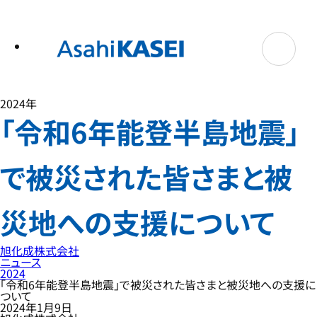
テ
ン
ツ
へ
ス
キ
ッ
プ
2024年
「令和6年能登半島地震」
で被災された皆さまと被
災地への支援について
旭化成株式会社
ニュース
2024
「令和6年能登半島地震」で被災された皆さまと被災地への支援に
ついて
2024年1月9日