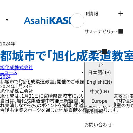
テ
ン
ツ
IR情報
へ
ス
キ
サステナビリティ
ッ
プ
2024年
都城市で「旭化成柔道教
ニュース
JP
旭化成株式会社
ニュース
日本語
(JP)
2024
都城市で「旭化成柔道教室」開催のご報告
English
(EN)
2024年1月23日
旭化成株式会社
中文
(CN)
旭化成は、1月21日に宮崎県都城市において、「旭化成柔道教室」
当日は、旭化成柔道部中村兼三総監督、塘内将彦コーチ、中村佳央
Europe
れ実演しながら技のポイントを指導。柔道教室終了後に児童の方か
今後も企業スポーツを通じた地域貢献を行ってまいります。
採用情報
お問い合わせ