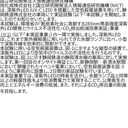
国立研究開発法人情報通信研究機構
旭化成株式会社と国立研究開発法人情報通信研究機構（NICT）
は、深紫外LED（UV-C LED）を搭載した空気殺菌装置を用いて、静
岡鉄道株式会社の車両にて実証試験（以下「本試験」）を開始しま
したのでお知らせいたします。
本試験は、環境省の『脱炭素社会に貢献する265nm帯高強度深紫
外LED開発とウイルス不活性化・CO
排出削減効果実証』事業
2
（※1）
（以下「本実証事業」）の一環で実施しました。深紫外LED
は、これまで紫外線殺菌に用いられてきた水銀ランプに比べ、小型
で深紫外線を効率的に照射ができます。
本試験に用いる空気殺菌装置は、図-1に示すような縦型の装置で、
深紫外LEDにより空気中のウイルスの不活性化を行うものです。
本試験は、図-2に示す静岡鉄道の静岡清水線の車両に対して実施
します。第一回目のオンサイト検証として、新静岡駅—新清水駅間
において開催されたイベント電車において、空気殺菌装置を図-3
のように車両内に設置し、2日間の実証試験を行いました。
本実証事業では、深紫外LEDの特長を活かし、水銀ランプ品と同等
以上の殺菌性能をより低消費電力で実現することで、公衆衛生の
向上とエネルギー消費の低減、また、それによるCO
排出量の削減
2
を目指します。