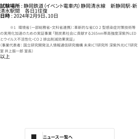
試験場所
: 静岡鉄道（イベント電車内）静岡清水線 新静岡駅-新
清水駅間 各日1往復
日時
: 2024年2月9日、10日
環境省（一部総務省・文科省連携）：革新的な省CO 2 型感染症対策技術等
の実用化加速のための実証事業 「脱炭素社会に貢献する265nm帯高強度深紫外LED
とウイルス不活性化・CO 2 排出削減効果実証」
（事業代表者： 国立研究開発法人情報通信研究機構 未来ICT研究所 深紫外光ICT研究
室 井上振一郎 室長）
以上
ニュース一覧へ