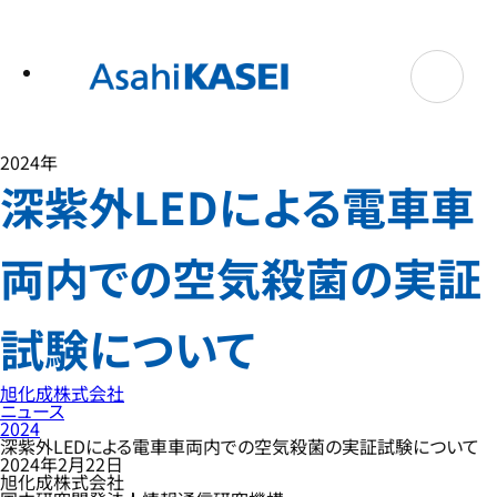
テ
ン
ツ
へ
ス
キ
ッ
プ
2024年
深紫外LEDによる電車車
両内での空気殺菌の実証
試験について
旭化成株式会社
ニュース
2024
深紫外LEDによる電車車両内での空気殺菌の実証試験について
2024年2月22日
旭化成株式会社