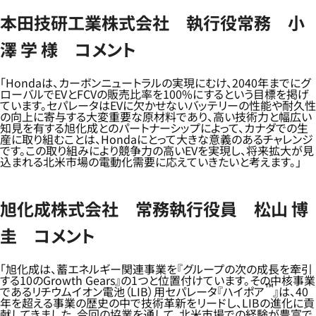
本田技研工業株式会社 執行役常務 小
澤 学 様 コメント
「Hondaは、カーボンニュートラルの実現にむけ、2040年までにグ
ローバルでEVとFCVの販売比率を100%にするという目標を掲げ
ています。セパレータはEVに欠かせないバッテリーの性能や耐久性
の向上に寄与する大変重要な原材料であり、高い技術力と幅広い
知見を有する旭化成とのパートナーシップによって、カナダでの生
産に取り組むことは、Hondaにとって大きな意義のあるチャレンジ
です。この取り組みにより競争力の高いEVを実現し、将来拡大が見
込まれる北米市場の電動化需要に応えていきたいと考えます。」
旭化成株式会社 常務執行役員 松山 博
圭 コメント
「旭化成は、蓄エネルギー関連事業を『グループの次の成長を牽引
する10のGrowth Gears』の1つと位置付けています。その中核事業
™
であるリチウムイオン電池（LIB）用セパレータ『ハイポア
』は、40
年を超える事業の歴史の中で技術革新をリードし、LIBの進化に貢
献してきました。今回の協業を通して、北米市場での経験が豊富で