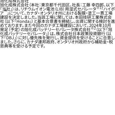
旭化成株式会社
旭化成株式会社（本社：東京都千代田区、社長：工藤 幸四郎、以下
※1
「当社」）は、リチウムイオン電池（LIB）用湿式セパレータ
「ハイポ
™
ア
」について、カナダ・オンタリオ州における製膜・塗工一貫工場
建設を決定しました。当該工場に関しては、本田技研工業株式会
社（以下「Honda」）と基本合意書を締結し、出資に関する検討を進
めております。また今回のカナダ工場建設において、2024年10月
※2
発足（予定）の旭化成バッテリーセパレータ株式会社
（以下「旭
化成バッテリーセパレータ」）は、株式会社日本政策投資銀行（以
下「DBJ」）に対し優先株を発行し、資金提供を受けることに合意し
ました。さらに、カナダ連邦政府、オンタリオ州政府から補助金・税
恩典等を受ける予定です。