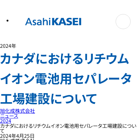
テ
ン
ツ
へ
ス
キ
ッ
プ
2024年
カナダにおけるリチウム
イオン電池用セパレータ
工場建設について
旭化成株式会社
ニュース
2024
カナダにおけるリチウムイオン電池用セパレータ工場建設につい
て
2024年4月25日