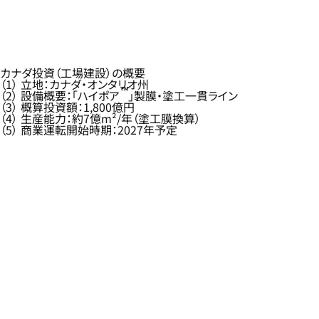
カナダ投資（工場建設）の概要
（1） 立地：カナダ・オンタリオ州
™
（2） 設備概要：「ハイポア
」製膜・塗工一貫ライン
（3） 概算投資額：1,800億円
（4） 生産能力：約7億m²/年（塗工膜換算）
（5） 商業運転開始時期：2027年予定