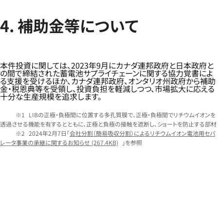
4. 補助金等について
本件投資に関しては、2023年9月にカナダ連邦政府と日本政府と
の間で締結された蓄電池サプライチェーンに関する協力覚書によ
る支援を受けるほか、カナダ連邦政府、オンタリオ州政府から補助
金・税恩典等を受領し、投資負担を軽減しつつ、市場拡大に応える
十分な生産規模を追求します。
LIBの正極・負極間に位置する多孔質膜で、正極・負極間でリチウムイオンを
透過させる機能を有するとともに、正極と負極の接触を遮断し、ショートを防止する部材
2024年2月7日「
会社分割（簡易吸収分割）によるリチウムイオン電池用セパ
レータ事業の承継に関するお知らせ
(267.4KB)
」を参照