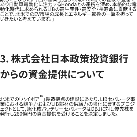
あり自動車電動化に注力するHondaとの連携を深め、本格的な電
動化時代に求められるLIBの高生産性・高安全・長寿命に貢献する
ことで、北米でのEV市場の成長とエネルギー転換の一翼を担って
いきたいと考えています。」
3. 株式会社日本政策投資銀行
からの資金提供について
™
北米での「ハイポア
」製造拠点の建設にあたり、LIBセパレータ事
業における競争力およびLIB部材の供給力の強化に資するプロジ
ェクトとして、旭化成バッテリーセパレータはDBJに対し優先株を
発行し280億円の資金提供を受けることを決定しました。