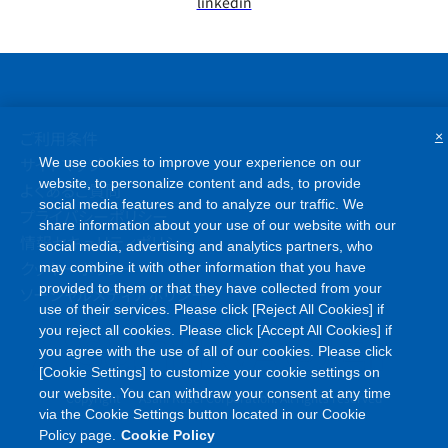
linkedin
ご利用条件
×
サイトマップ
We use cookies to improve your experience on our
website, to personalize content and ads, to provide
よくあるご質問
social media features and to analyze our traffic. We
プライバシーポリシー
share information about your use of our website with our
情報セキュリティポリシー
social media, advertising and analytics partners, who
クッキーポリシー
may combine it with other information that you have
provided to them or that they have collected from your
ソーシャルメディアポリシー
use of their services. Please click [Reject All Cookies] if
you reject all cookies. Please click [Accept All Cookies] if
you agree with the use of all of our cookies. Please click
[Cookie Settings] to customize your cookie settings on
©
our website. You can withdraw your consent at any time
Copyright
Asahi Kasei Corporation. All rights reserved
via the Cookie Settings button located in our Cookie
Policy page.
Cookie Policy