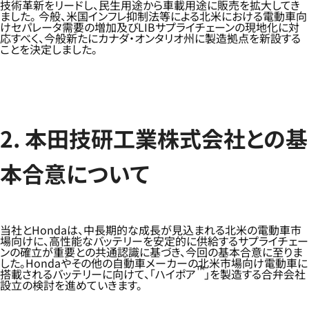
技術革新をリードし、民生用途から車載用途に販売を拡大してき
ました。 今般、米国インフレ抑制法等による北米における電動車向
けセパレータ需要の増加及びLIBサプライチェーンの現地化に対
応すべく、今般新たにカナダ・オンタリオ州に製造拠点を新設する
ことを決定しました。
2. 本田技研工業株式会社との基
本合意について
当社とHondaは、中長期的な成長が見込まれる北米の電動車市
場向けに、高性能なバッテリーを安定的に供給するサプライチェー
ンの確立が重要との共通認識に基づき、今回の基本合意に至りま
した。Hondaやその他の自動車メーカーの北米市場向け電動車に
™
搭載されるバッテリーに向けて、「ハイポア
」を製造する合弁会社
設立の検討を進めていきます。