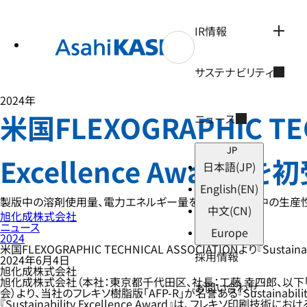
テ
ン
ツ
IR情報
へ
ス
キ
サステナビリティ
ッ
プ
2024年
米国FLEXOGRAPHIC TEC
ニュース
JP
Excellence Award』を
日本語
(JP)
English
(EN)
製版中の溶剤使用量、電力エネルギー量を削減し、印刷中の生産
中文
(CN)
旭化成株式会社
ニュース
Europe
2024
米国FLEXOGRAPHIC TECHNICAL ASSOCIATIONより『Sustainab
採用情報
2024年6月4日
旭化成株式会社
旭化成株式会社（本社：東京都千代田区、社長：工藤 幸四郎、以下「
お問い合わせ
会）より、当社のフレキソ樹脂版「AFP-R」が名誉ある『Sustainabilit
『Sustainability Excellence Award』は、フ