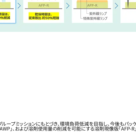
いうグループミッションにもとづき、環境負荷低減を目指し、今後も
版「AWP」、および溶剤使用量の削減を可能にする溶剤現像版「AFP-