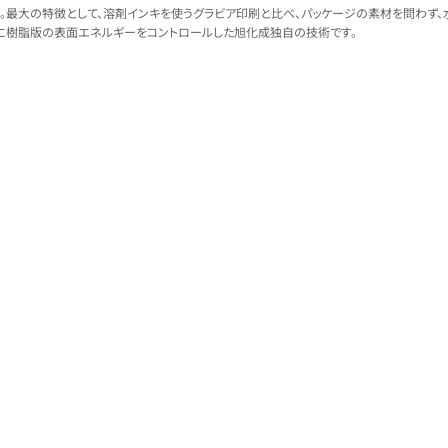
。最大の特徴として、溶剤インキを使うグラビア印刷と比べ、パッケージの素材を問わず、
ために樹脂版の表面エネルギーをコントロールした旭化成独自の技術です。