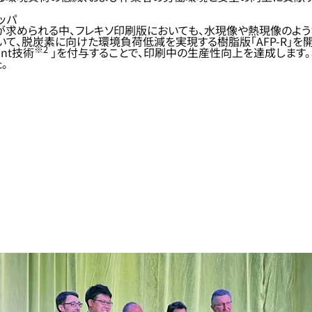
ッパ
減が求められる中、フレキソ印刷版においても、水現像や熱現像のよ
て、脱炭素に向けた環境負荷低減を実現する樹脂版「AFP-R」を
※2
nt技術
」を付与することで、印刷中の生産性向上を達成します。こ
。