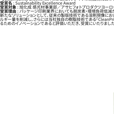
受賞名
: Sustainability Excellence Award
受賞対象
: 旭化成 感光材事業部／アサヒフォトプロダクツヨーロ
受賞理由
: パッケージ印刷業界においても脱炭素・環境負荷低
新たなソリューションとして、従来の製版技術である溶剤現像におい
ルギー量を削減し、さらには当社独自の樹脂技術である「CleanPri
るためのイノベーションであると評価いただき、受賞にいたりました