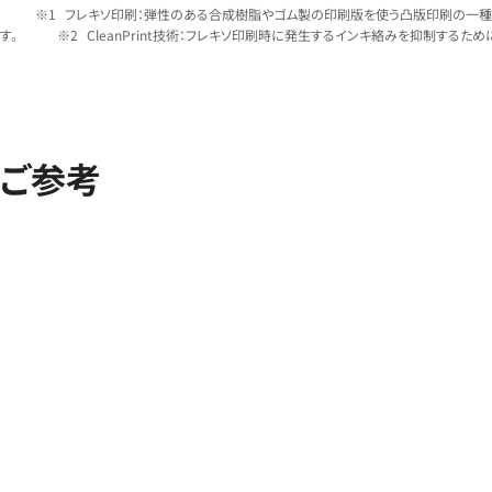
フレキソ印刷：弾性のある合成樹脂やゴム製の印刷版を使う凸版印刷の一種
す。
CleanPrint技術：フレキソ印刷時に発生するインキ絡みを抑制する
ご参考