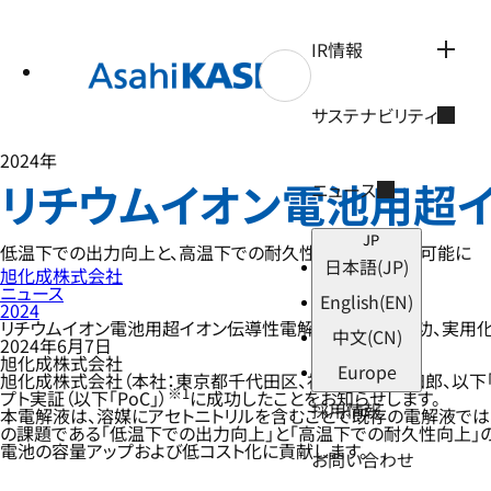
テ
ン
ツ
IR情報
へ
ス
キ
サステナビリティ
ッ
プ
2024年
リチウムイオン電池用超イ
ニュース
JP
低温下での出力向上と、高温下での耐久性向上の両立を可能に
日本語
(JP)
旭化成株式会社
ニュース
English
(EN)
2024
リチウムイオン電池用超イオン伝導性電解液のPoCに成功、実用
中文
(CN)
2024年6月7日
旭化成株式会社
Europe
旭化成株式会社（本社：東京都千代田区、社長：工藤 幸四郎、以下「
※1
プト実証（以下「PoC」）
に成功したことをお知らせします。
採用情報
本電解液は、溶媒にアセトニトリルを含むことで既存の電解液で
の課題である「低温下での出力向上」と「高温下での耐久性向上」
電池の容量アップおよび低コスト化に貢献します。
お問い合わせ