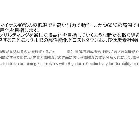
れ、マイナス40℃の極低温でも高い出力で動作し、かつ60℃の高温
実用化を目指します。
サルティングを通じて収益化を目指していくような新たな取り組み
スすることにより、LIBの高性能化とコストダウンおよび低炭素社会
な効果が見込めるのかを検証すること
電解液組成調合技術：さまざまな機能を
を可能にするために、活物質と電解液との界面における電解液の電気分解反応により、電
onitrile-containing Electrolytes with High Ionic Conductivity for Durability-ori