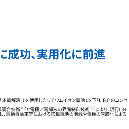
に成功、実用化に前進
本電解液」）を使用したリチウムイオン電池（以下「LIB」）のコンセ
※2
※3
成調合技術
と電極／電解液の界面制御技術
により、現行LIB
とし、電動自動車等における搭載電池の削減や電極の厚膜化による