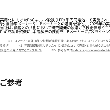
実用化に向けたPoCは、リン酸鉄（LFP）系円筒電池にて実施さ
後、自動車メーカーやLIBメーカーとの連携を強化し、2025年の
当社は、顧客との共創において研究開発の段階から技術供与やコン
PoC成功を契機に、本電解液の技術をLIBメーカーに広くライセン
コンセプト実証：新しい技術が実現可能であるのか、それによってどのよう
る技術
界面制御技術：リチウムイオン電池において充電・放電の繰り返し
野 彰の研究に関するウェブサイト
参考論文：
Moderately Concentrated Acet
ご参考