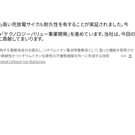
でも高い充放電サイクル耐久性を有することが実証されました。今
『テクノロジーバリュー事業開発』を進めています。当社は、今回の
に貢献してまいります。
有する電解液成分を調合し、リチウムイオン電池用電解液として、狙った機能を発現させ
子絶縁性かつリチウムイオン伝導性の不働態被膜を均一に形成する技術
吉
ented Lithium-Ion Batteries