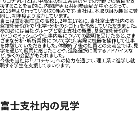
「リコチャレ」とは、中高生の理工系選択やその分野での活躍を支
援することを目的に、内閣府男女共同参画局が中心となって、
2015年より行っている取り組みです。当社は、本取り組み趣旨に賛
同し、初年度より協力しています。
当日は首都圏在住の高校1、2年生17名に、当社富士支社内の基
盤技術研究所で「化学・分析のシゴト」を体感していただきました。
参加者には当社グループと富士支社の概要、基盤技術研究所
（※1）のミッションや仕事内容についての説明を受けたあと、さま
ざまな分析・解析業務について学び、実際に機器を操作して仕事
を体験していただきました。体験終了後の社員との交流会では、見
学を通じて疑問に感じたことや、進路選択に関するアドバイスな
ど、多くの会話がもたれました。
今後も当社は「リコチャレ」への協力を通じて、理工系に進学し就
職する学生を支援してまいります。
富士支社内の見学