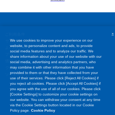
ご利用条件
×
サイトマップ
We use cookies to improve your experience on our
website, to personalize content and ads, to provide
よくあるご質問
social media features and to analyze our traffic. We
プライバシーポリシー
share information about your use of our website with our
情報セキュリティポリシー
social media, advertising and analytics partners, who
クッキーポリシー
may combine it with other information that you have
provided to them or that they have collected from your
ソーシャルメディアポリシー
use of their services. Please click [Reject All Cookies] if
you reject all cookies. Please click [Accept All Cookies] if
you agree with the use of all of our cookies. Please click
[Cookie Settings] to customize your cookie settings on
©
our website. You can withdraw your consent at any time
Copyright
Asahi Kasei Corporation. All rights reserved
via the Cookie Settings button located in our Cookie
Policy page.
Cookie Policy