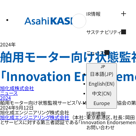
テ
ン
ツ
IR情報
へ
ス
キ
サステナビリティ
ッ
プ
2024年
舶用モーター向け状態監視
ニュース
JP
「Innovation Endors
日本語
(JP)
English
(EN)
旭化成株式会社
ニュース
中文
(CN)
2024
舶用モーター向け状態監視サービス「V-MO」が日本海事協会の第三者認証「
Europe
2024年9月12日
旭化成エンジニアリング株式会社
採用情報
旭化成エンジニアリング株式会社
（本社：東京都港区、社長：岡田
とサービスに対する第三者認証である「Innovation Endorsement 
お問い合わせ