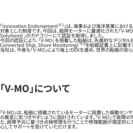
※1
「Innovation Endorsement
」は、海事および海洋産業における
対象とした制度です。今回は、舶用モーターに最適化された「V-MO
Solutions）」のカテゴリーにて認証を取得しました。
今回の認証により、「V-MO」を搭載した船舶は、先進的なデジタ
※3
Connected Ship, Shore Monitoring）
を船級証書上に記載す
当社は、今後も「V-MO」により海上のDXを進め、世界の船舶の安
「V-MO」について
「V-MO」は、船舶に搭載されているモーターに設置した振動セン
の異変に気づきやすいように設計されています。「V-MO」で故
た、故障予兆に基づき点検修理を行うことで修理範囲が限定的にな
心してサポートを受けていただけます。