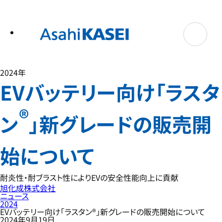
テ
ン
ツ
へ
ス
キ
ッ
プ
2024年
EVバッテリー向け「ラスタ
®
ン
」新グレードの販売開
始について
耐炎性・耐ブラスト性によりEVの安全性能向上に貢献
旭化成株式会社
ニュース
2024
EVバッテリー向け「ラスタン®」新グレードの販売開始について
2024年9月19日