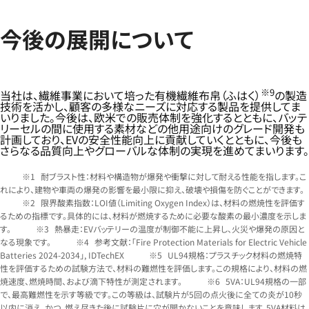
今後の展開について
※9
当社は、繊維事業において培った有機繊維布帛（ふはく）
の製造
技術を活かし、顧客の多様なニーズに対応する製品を提供してま
いりました。今後は、欧米での販売体制を強化するとともに、バッテ
リーセルの間に使用する素材などの他用途向けのグレード開発も
計画しており、EVの安全性能向上に貢献していくとともに、今後も
さらなる品質向上やグローバルな体制の実現を進めてまいります。
耐ブラスト性：材料や構造物が爆発や衝撃に対して耐える性能を指します。こ
れにより、建物や車両の爆発の影響を最小限に抑え、破壊や損傷を防ぐことができます。
限界酸素指数：LOI値（Limiting Oxygen Index）は、材料の燃焼性を評価す
るための指標です。具体的には、材料が燃焼するために必要な酸素の最小濃度を示しま
す。
熱暴走：EVバッテリーの温度が制御不能に上昇し、火災や爆発の原因と
なる現象です。
参考文献：「Fire Protection Materials for Electric Vehicle
Batteries 2024-2034」, IDTechEX
UL94規格：プラスチック材料の燃焼特
性を評価するための試験方法で、材料の難燃性を評価します。この規格により、材料の燃
焼速度、燃焼時間、および滴下特性が測定されます。
5VA：UL94規格の一部
で、最高難燃性を示す等級です。この等級は、試験片が5回の点火後に全ての炎が10秒
以内に消え、かつ、燃え尽きた後に試験片に穴が開かないことを意味します。5VA材料は