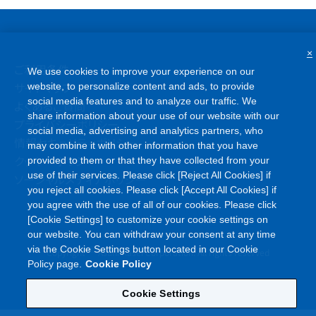
×
ご利用条件
We use cookies to improve your experience on our
サイトマップ
website, to personalize content and ads, to provide
social media features and to analyze our traffic. We
よくあるご質問
share information about your use of our website with our
プライバシーポリシー
social media, advertising and analytics partners, who
情報セキュリティポリシー
may combine it with other information that you have
クッキーポリシー
provided to them or that they have collected from your
use of their services. Please click [Reject All Cookies] if
ソーシャルメディアポリシー
you reject all cookies. Please click [Accept All Cookies] if
you agree with the use of all of our cookies. Please click
[Cookie Settings] to customize your cookie settings on
our website. You can withdraw your consent at any time
©
via the Cookie Settings button located in our Cookie
Copyright
Asahi Kasei Corporation. All rights reserved
Policy page.
Cookie Policy
Cookie Settings