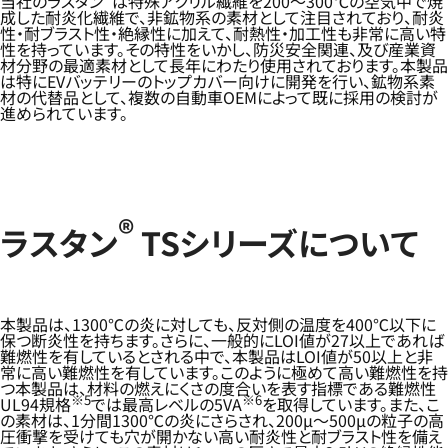
当社のラスタン
は特殊アクリル繊維を200～300℃の空気中で焼
成した耐炎化繊維で、非鉱物系の素材として注目されており、耐炎
性・耐ブラスト性・絶縁性に加えて、耐熱性・加工性も非常に高い特
性を持っています。その特性をいかし、防災安全関連、及び産業資
材分野の最適素材として長年にわたり使用されております。本製品
は特にEVバッテリーのトップカバー向けに開発を行い、鉱物系素
材の代替品として、複数の自動車OEMによって既に採用の検討が
進められています。
®
ラスタン
TSシリーズについて
本製品は、1300℃の炎に対しても、反対側の温度を400℃以下に
保つ断炎性を持ちます。さらに、一般的にLOI値が27以上であれば
難燃性を有しているとされる中で、本製品はLOI値が50以上と非
常に高い難燃性を有しています。このように極めて高い難燃性を持
つ本製品は、材料の燃えにくさの度合いを表す指標である難燃性
※5
※6
UL94規格
では最高レベルの5VA
を取得しています。また、こ
の素材は、1分間1300℃の炎にさらされ、200μ～500μの粒子の高
圧衝撃を受けても穴が開かない高い耐炎性と耐ブラスト性を備え