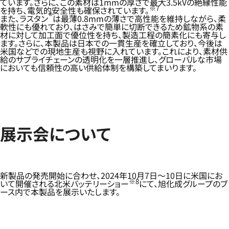
ています。さらに、この素材は1mmの厚さで最大3.5kVの絶縁性能
※7
を持ち、電気的安全性も確保されています。
®
また、ラスタン
は最薄0.8mmの薄さで高性能を維持しながら、柔
軟性にも優れており、はさみで簡単に切断できるため鉱物系の素
材に対して加工面で優位性を持ち、製造工程の簡素化にも寄与し
ます。さらに、本製品は日本での一貫生産を確立しており、今後は
米国などでの現地生産も視野に入れています。これにより、素材供
給のサプライチェーンの透明化を一層推進し、グローバルな市場
においても信頼性の高い供給体制を構築してまいります。
展示会について
新製品の発売開始に合わせ、2024年10月7日～10日に米国にお
※8
いて開催される北米バッテリーショー
にて、旭化成グループのブ
ース内で本製品を展示いたします。