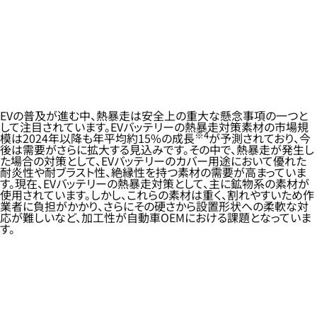
EVの普及が進む中、熱暴走は安全上の重大な懸念事項の一つと
して注目されています。EVバッテリーの熱暴走対策素材の市場規
※4
模は2024年以降も年平均約15%の成長
が予測されており、今
後は需要がさらに拡大する見込みです。その中で、熱暴走が発生し
た場合の対策として、EVバッテリーのカバー用途において優れた
耐炎性や耐ブラスト性、絶縁性を持つ素材の需要が高まっていま
す。現在、EVバッテリーの熱暴走対策として、主に鉱物系の素材が
使用されています。しかし、これらの素材は重く、割れやすいため作
業者に負担がかかり、さらにその硬さから設置形状への柔軟な対
応が難しいなど、加工性が自動車OEMにおける課題となっていま
す。