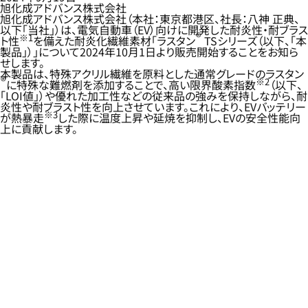
旭化成アドバンス株式会社
旭化成アドバンス株式会社（本社：東京都港区、社長：八神 正典、
以下「当社」）は、電気自動車（EV）向けに開発した耐炎性・耐ブラス
®
※1
ト性
を備えた耐炎化繊維素材「ラスタン
TSシリーズ（以下、「本
製品」）」について2024年10月1日より販売開始することをお知ら
せします。
本製品は、特殊アクリル繊維を原料とした通常グレードのラスタン
®
※2
に特殊な難燃剤を添加することで、高い限界酸素指数
（以下、
「LOI値」）や優れた加工性などの従来品の強みを保持しながら、耐
炎性や耐ブラスト性を向上させています。これにより、EVバッテリー
※3
が熱暴走
した際に温度上昇や延焼を抑制し、EVの安全性能向
上に貢献します。