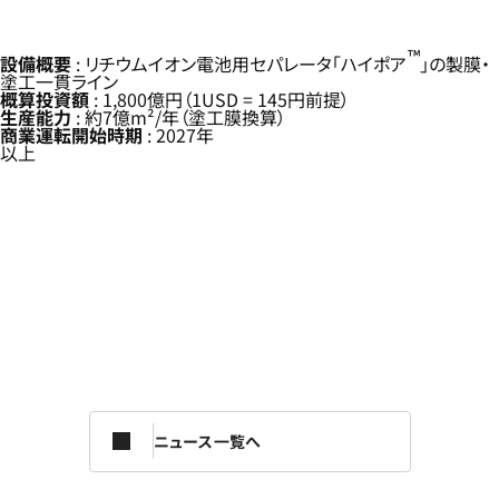
™
設備概要
: リチウムイオン電池用セパレータ「ハイポア
」の製膜・
塗工一貫ライン
概算投資額
: 1,800億円（1USD = 145円前提）
生産能力
: 約7億m²/年（塗工膜換算）
商業運転開始時期
: 2027年
以上
ニュース一覧へ