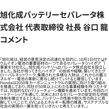
旭化成バッテリーセパレータ株
式会社 代表取締役 社長 谷口 龍
コメント
「旭化成は、経営の意思決定の迅速化を目的に、10月1日付でリチ
™
ウムイオン電池の重要部材の一つであるセパレータ（ハイポア
）
事業を分社化し、旭化成バッテリーセパレータ株式会社を設立し
™
ました。当社が培ってきたハイポア
の技術や経験、築いてきたグ
ローバルネットワーク、集積された多様な人財は、これからの蓄エ
ネルギー・電池の革新に寄与し続けていけると確信しています。
Hondaは2050年カーボンニュートラルの実現に向けた取り組み
を推進しており、同社が50年以上にわたる事業経験を持つカナダ
では、包括的なEVバリューチェーン構築を進めています。今回のパ
ートナーシップを通して、北米におけるセパレータの安定的な供給
体制を確立するとともに、バッテリーの性能や耐久性の向上に貢
献していくことで、EVによるエネルギー転換の推進、サステナブルな
社会の実現の一翼を担っていきたいと考えています。」