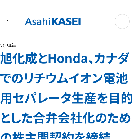
テ
ン
ツ
へ
ス
キ
ッ
プ
2024年
旭化成とHonda、カナダ
でのリチウムイオン電池
用セパレータ生産を目的
とした合弁会社化のため
の株主間契約を締結