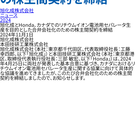
旭化成株式会社
ニュース
2024
旭化成とHonda、カナダでのリチウムイオン電池用セパレータ生
産を目的とした合弁会社化のための株主間契約を締結
2024年11月1日
旭化成株式会社
本田技研工業株式会社
旭化成株式会社（本社：東京都千代田区、代表取締役社長：工藤
幸四郎、以下「旭化成」）と本田技研工業株式会社（本社：東京都港
区、取締役代表執行役社長：三部 敏宏、以下「Honda」）は、2024
年4月25日に両社が発表した基本合意に基づき、カナダにおけるリ
チウムイオン電池用セパレータ生産に関する協業に向けて具体的
な協議を進めてきましたが、このたび合弁会社化のための株主間
契約を締結しましたので、お知らせします。