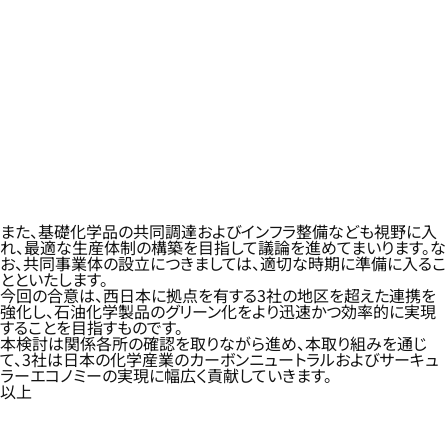
また、基礎化学品の共同調達およびインフラ整備なども視野に入
れ、最適な生産体制の構築を目指して議論を進めてまいります。な
お、共同事業体の設立につきましては、適切な時期に準備に入るこ
とといたします。
今回の合意は、西日本に拠点を有する3社の地区を超えた連携を
強化し、石油化学製品のグリーン化をより迅速かつ効率的に実現
することを目指すものです。
本検討は関係各所の確認を取りながら進め、本取り組みを通じ
て、3社は日本の化学産業のカーボンニュートラルおよびサーキュ
ラーエコノミーの実現に幅広く貢献していきます。
以上