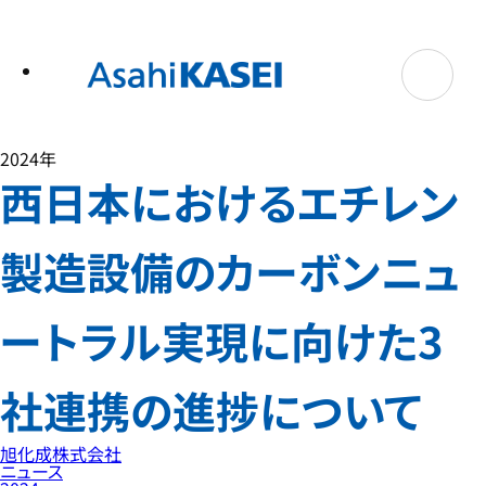
テ
ン
ツ
へ
ス
キ
ッ
プ
2024年
西日本におけるエチレン
製造設備のカーボンニュ
ートラル実現に向けた3
社連携の進捗について
旭化成株式会社
ニュース