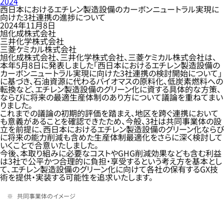
2024
西日本におけるエチレン製造設備のカーボンニュートラル実現に
向けた3社連携の進捗について
2024年11月8日
旭化成株式会社
三井化学株式会社
三菱ケミカル株式会社
旭化成株式会社、三井化学株式会社、三菱ケミカル株式会社は、
本年5月8日に発表しました「西日本におけるエチレン製造設備の
カーボンニュートラル実現に向けた3社連携の検討開始について」
に基づき、石油資源に代わるバイオマスの原料化、低炭素燃料への
転換など、エチレン製造設備のグリーン化に資する具体的な方策、
ならびに将来の最適生産体制のあり方について議論を重ねてまい
りました。
これまでの議論の初期的評価を踏まえ、地区を跨ぐ連携において
も意義があることを確認できたため、今般、3社は共同事業体の設
立を前提に、西日本におけるエチレン製造設備のグリーン化ならび
に将来の能力削減も含めた生産体制最適化をさらに深く検討して
いくことで合意いたしました。
今後、本取り組みに必要なコストやGHG削減効果なども含む利益
は3社で公平かつ合理的に負担・享受するという考え方を基本とし
て、エチレン製造設備のグリーン化に向けて各社の保有するGX技
術を提供・実装する可能性を追求いたします。
共同事業体のイメージ