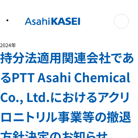
テ
ン
ツ
へ
ス
キ
ッ
プ
2024年
持分法適用関連会社であ
るPTT Asahi Chemical
Co., Ltd.におけるアクリ
ロニトリル事業等の撤退
方針決定のお知らせ