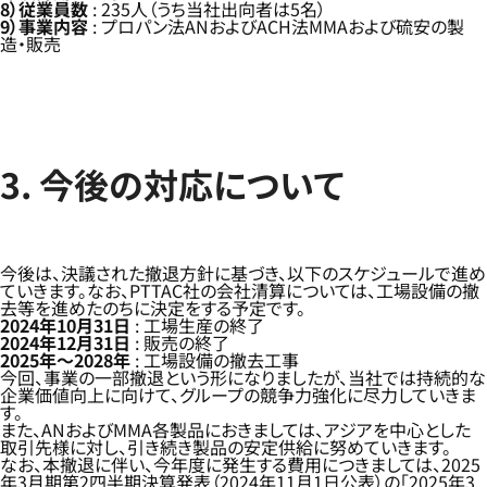
8）従業員数
: 235人（うち当社出向者は5名）
9）事業内容
: プロパン法ANおよびACH法MMAおよび硫安の製
造・販売
3. 今後の対応について
今後は、決議された撤退方針に基づき、以下のスケジュールで進め
ていきます。なお、PTTAC社の会社清算については、工場設備の撤
去等を進めたのちに決定をする予定です。
2024年10月31日
: 工場生産の終了
2024年12月31日
: 販売の終了
2025年～2028年
: 工場設備の撤去工事
今回、事業の一部撤退という形になりましたが、当社では持続的な
企業価値向上に向けて、グループの競争力強化に尽力していきま
す。
また、ANおよびMMA各製品におきましては、アジアを中心とした
取引先様に対し、引き続き製品の安定供給に努めていきます。
なお、本撤退に伴い、今年度に発生する費用につきましては、2025
年3月期第2四半期決算発表（2024年11月1日公表）の「2025年3