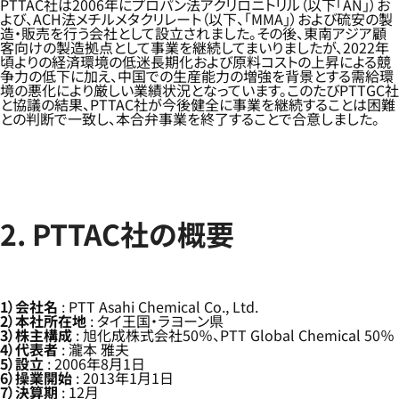
PTTAC社は2006年にプロパン法アクリロニトリル（以下「AN」）お
よび、ACH法メチルメタクリレート（以下、「MMA」）および硫安の製
造・販売を行う会社として設立されました。その後、東南アジア顧
客向けの製造拠点として事業を継続してまいりましたが、2022年
頃よりの経済環境の低迷長期化および原料コストの上昇による競
争力の低下に加え、中国での生産能力の増強を背景とする需給環
境の悪化により厳しい業績状況となっています。このたびPTTGC社
と協議の結果、PTTAC社が今後健全に事業を継続することは困難
との判断で一致し、本合弁事業を終了することで合意しました。
2. PTTAC社の概要
1）会社名
: PTT Asahi Chemical Co., Ltd.
2）本社所在地
: タイ王国・ラヨーン県
3）株主構成
: 旭化成株式会社50％、PTT Global Chemical 50％
4）代表者
: 瀧本 雅夫
5）設立
: 2006年8月1日
6）操業開始
: 2013年1月1日
7）決算期
: 12月