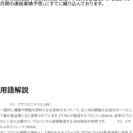
月期の連結業績予想」にすでに織り込んでおります。
用語解説
アクリロニトリル（AN）
一般的に繊維や樹脂の原料となる液体のモノマーで、主にABS樹脂の主成分の一つとし
て電化製品等に広く使用されています。PTTACが製造するプロパン法ANは、従来のプロ
ピレン法とは異なり、プロパンから直接製造する当社独自の技術です。
メチ
ルメタクリレート（MMA）
主にアクリル樹脂の原料として使われるモノマーです。PTTACではAN製造過程に副生さ