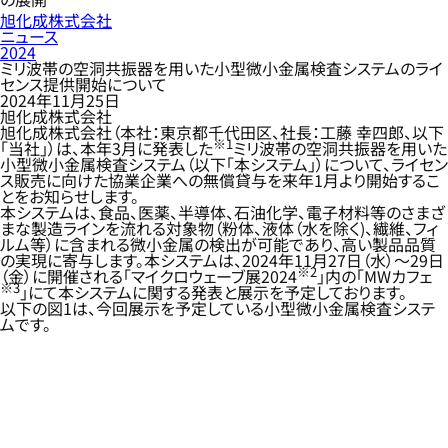
旭化成株式会社
ニュース
2024
ミリ波帯の空洞共振器を用いた小型微小金属検査システムのライ
センス提供開始について
2024年11月25日
旭化成株式会社
旭化成株式会社（本社：東京都千代田区、社長：工藤 幸四郎、以下
※1
「当社」）は、本年3月に発表した
ミリ波帯の空洞共振器を用いた
小型微小金属検査システム（以下「本システム」）について、ライセン
ス販売に向けた協業企業への無償貸与を来年1月より開始するこ
とをお知らせします。
本システムは、食品、医薬、半導体、石油化学、電子材料等のさまざ
まな製造ラインを流れる対象物（粉体、液体（水を除く)、繊維、フィ
ルム等）に含まれる微小金属の検出が可能であり、高い製品品質
の実現に寄与します。本システムは、2024年11月27日（水）～29日
※2
（金）に開催される「マイクロウェーブ展2024
」内の「MWカフェ
※3
」にて本システムに関する発表と展示を予定しております。
以下の図1は、今回展示を予定している小型微小金属検査システ
ムです。