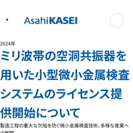
テ
ン
ツ
へ
ス
キ
ッ
プ
2024年
ミリ波帯の空洞共振器を
用いた小型微小金属検査
システムのライセンス提
供開始について
製造工程の重大な欠陥を防ぐ微小金属検査技術、多様な産業へ
の展開