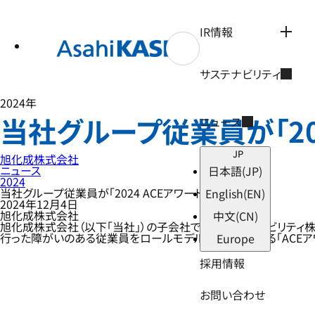
テ
ン
ツ
IR情報
へ
ス
キ
サステナビリティ
ッ
プ
2024年
当社グループ従業員が「20
ニュース
JP
旭化成株式会社
ニュース
日本語
(JP)
2024
当社グループ従業員が「2024 ACEアワード」を受賞
English
(EN)
2024年12月4日
旭化成株式会社
中文
(CN)
旭化成株式会社（以下「当社」）の子会社である旭化成アビリティ株式
行った障がいのある従業員をロールモデルとして表彰する「ACEアワ
Europe
採用情報
お問い合わせ