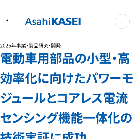
テ
ン
ツ
へ
ス
キ
ッ
プ
2025年
事業・製品
研究・開発
電動車用部品の小型・高
効率化に向けたパワーモ
ジュールとコアレス電流
センシング機能一体化の
技術実証に成功