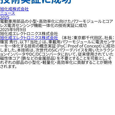
旭化成株式会社
ニュース
2025
電動車用部品の小型・高効率化に向けたパワーモジュールとコア
レス電流センシング機能一体化の技術実証に成功
2025年9月9日
旭化成エレクトロニクス株式会社
旭化成エレクトロニクス株式会社
（本社：東京都千代田区、社長：
篠宮 秀行、以下「当社」）は、車載用パワーモジュールに電流センサ
ーを一体化する技術の概念実証（PoC：Proof of Concept）に成功
しました。本技術は、次世代のSiCパワーデバイスを用いたトラクシ
ョンインバータやDC/DCコンバータにおいて、従来使用されていた
磁性体コア（鉄などの金属部品）を不要とすることを可能とし、そ
れぞれの部品の小型化・軽量化・高効率化に貢献することが期待
されます。