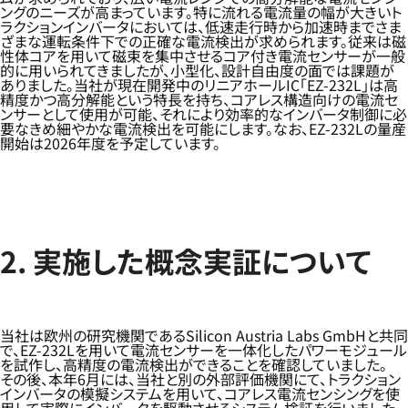
ングのニーズが高まっています。特に流れる電流量の幅が大きいト
ラクションインバータにおいては、低速走行時から加速時までさま
ざまな運転条件下での正確な電流検出が求められます。従来は磁
性体コアを用いて磁束を集中させるコア付き電流センサーが一般
的に用いられてきましたが、小型化、設計自由度の面では課題が
ありました。当社が現在開発中のリニアホールIC「EZ-232L」は高
精度かつ高分解能という特長を持ち、コアレス構造向けの電流セ
ンサーとして使用が可能、それにより効率的なインバータ制御に必
要なきめ細やかな電流検出を可能にします。なお、EZ-232Lの量産
開始は2026年度を予定しています。
2. 実施した概念実証について
当社は欧州の研究機関であるSilicon Austria Labs GmbHと共同
で、EZ-232Lを用いて電流センサーを一体化したパワーモジュール
を試作し、高精度の電流検出ができることを確認していました。
その後、本年6月には、当社と別の外部評価機関にて、トラクション
インバータの模擬システムを用いて、コアレス電流センシングを使