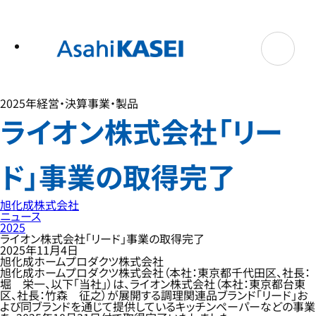
テ
ン
ツ
へ
ス
キ
ッ
プ
2025年
経営・決算
事業・製品
ライオン株式会社「リー
ド」事業の取得完了
旭化成株式会社
ニュース
2025
ライオン株式会社「リード」事業の取得完了
2025年11月4日
旭化成ホームプロダクツ株式会社
旭化成ホームプロダクツ株式会社（本社：東京都千代田区、社長：
堀 栄一、以下「当社」）は、ライオン株式会社（本社：東京都台東
区、社長：竹森 征之）が展開する調理関連品ブランド「リード」お
よび同ブランドを通じて提供しているキッチンペーパーなどの事業