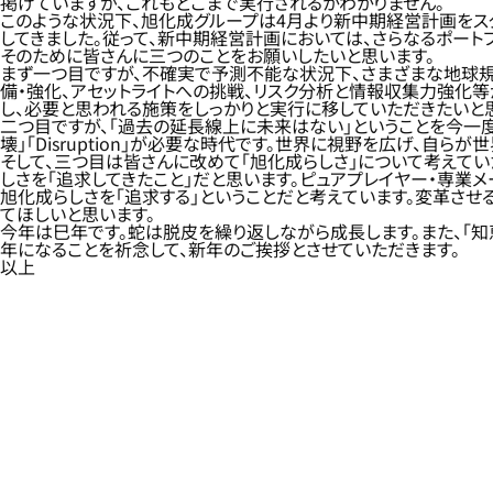
掲げていますが、これもどこまで実行されるかわかりません。
このような状況下、旭化成グループは4月より新中期経営計画をスタ
してきました。従って、新中期経営計画においては、さらなるポート
そのために皆さんに三つのことをお願いしたいと思います。
まず一つ目ですが、不確実で予測不能な状況下、さまざまな地球規
備・強化、アセットライトへの挑戦、リスク分析と情報収集力強化
し、必要と思われる施策をしっかりと実行に移していただきたいと
二つ目ですが、「過去の延長線上に未来はない」ということを今一度
壊」「Disruption」が必要な時代です。世界に視野を広げ、
そして、三つ目は皆さんに改めて「旭化成らしさ」について考えてい
しさを「追求してきたこと」だと思います。ピュアプレイヤー・専業
旭化成らしさを「追求する」ということだと考えています。変革させる
てほしいと思います。
今年は巳年です。蛇は脱皮を繰り返しながら成長します。また、「知
年になることを祈念して、新年のご挨拶とさせていただきます。
以上