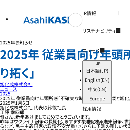
テ
ン
ツ
IR情報
へ
ス
キ
サステナビリティ
ッ
プ
2025年
お知らせ
2025年 従業員向け年
ニュース
JP
り拓く」
日本語
(JP)
English
(EN)
旭化成株式会社
ニュース
中文
(CN)
2025
2025年 従業員向け年頭所感「不確実な時代を創造的破壊と旭化
Europe
2025年1月6日
旭化成株式会社 代表取締役社長
採用情報
工藤 幸四郎
皆さん、新年あけましておめでとうございます。
昨年はウクライナ紛争の長期化、ますます複雑化する中東紛争、世
お問い合わせ
るなど、民主主義国家の政情不安が重なりさらに予測の難しい状況