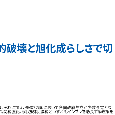
造的破壊と旭化成らしさで切
は、それに加え、先進7カ国において各国政府与党が少数与党とな
す。関税強化、移民規制、減税といずれもインフレを助長する政策を