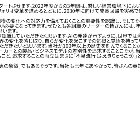
ートさせます。2022年度からの3年間は、厳しい経営環境下にお
フォリオ変革を進めるとともに、2030年に向けて成長回帰を実感で
模の変化への対応力を備えておくことの重要性を認識し、そしてそ
等が必要になってきます。ぜひとも各組織のリーダーの皆さんには
思います。
認識していただきたく思います。AIの発達が示すように、世界では
自らが世界の変化を感じ取り、自らが変化を起こすその気概と覚悟を持っ
ただきたいと思います。当社が100年以上の歴史を刻んでくること
メーカーとの製品・ビジネスモデルの差別性を追求することこそが、
こと、追求することの両立はまさに「不易流行（ふえきりゅうこう）」
恵の象徴」でもあるそうです。当社も巳年にあやかって、皆さんの英