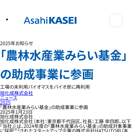
テ
ン
ツ
へ
ス
キ
ッ
プ
2025年
お知らせ
「農林水産業みらい基金」
の助成事業に参画
工場の未利用バイオマスをバイオ炭に再利用
旭化成株式会社
ニュース
2025
「農林水産業みらい基金」の助成事業に参画
2025年1月23日
旭化成株式会社
旭化成株式会社（本社：東京都千代田区、社長：工藤 幸四郎、以下
「当社」）は、2024年度の「農林水産業みらい基金」の助成対象事業
※1
に採択
されたスタートアップ企業の株式会社HATSUTORI（本