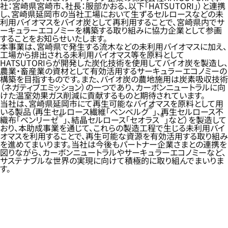
社：宮崎県宮崎市、社長：服部かおる、以下「HATSUTORI」）と連携
し、宮崎県延岡市の当社工場において生ずるセルロースなどの未
利用バイオマスをバイオ炭として再利用することで、宮崎県内でサ
ーキュラーエコノミーを構築する取り組みに協力企業として参画
することをお知らせいたします。
本事業は、宮崎県で発生する流木などの未利用バイオマスに加え、
工場から排出される未利用バイオマス等を原料として
HATSUTORIらが開発した炭化技術を使用してバイオ炭を製造し、
農業・畜産業の資材として有効活用するサーキュラーエコノミーの
構築を目指すものです。また、バイオ炭の農地施用は炭素吸収技術
（ネガティブエミッション）の一つであり、カーボンニュートラルに向
けた温室効果ガス削減に貢献するものと期待されています。
当社は、宮崎県延岡市にて再生可能なバイオマスを原料として用
®
いる製品（再生セルロース繊維「ベンベルグ
」、再生セルロース不
®
®
織布「ベンリーゼ
」、結晶セルロース「セオラス
」など）を製造して
おり、本助成事業を通じて、これらの製造工程で生じる未利用バイ
オマスを利用することで、再生可能な資源を有効活用する取り組み
を進めてまいります。当社は今後もパートナー企業さまとの連携を
図りながら、カーボンニュートラルやサーキュラーエコノミーなど、
サステナブルな世界の実現に向けて積極的に取り組んでまいりま
す。