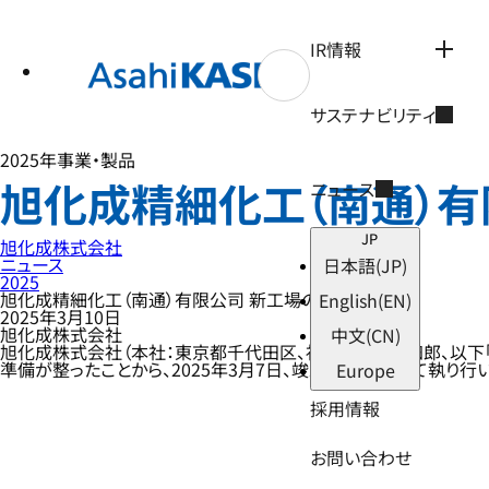
テ
ン
ツ
IR情報
へ
ス
キ
サステナビリティ
ッ
プ
2025年
事業・製品
旭化成精細化工（南通）有
ニュース
JP
旭化成株式会社
ニュース
日本語
(JP)
2025
旭化成精細化工（南通）有限公司 新工場の竣工について
English
(EN)
2025年3月10日
旭化成株式会社
中文
(CN)
旭化成株式会社（本社：東京都千代田区、社長：工藤 幸四郎、以下
準備が整ったことから、2025年3月7日、竣工式を現地にて執り
Europe
採用情報
お問い合わせ