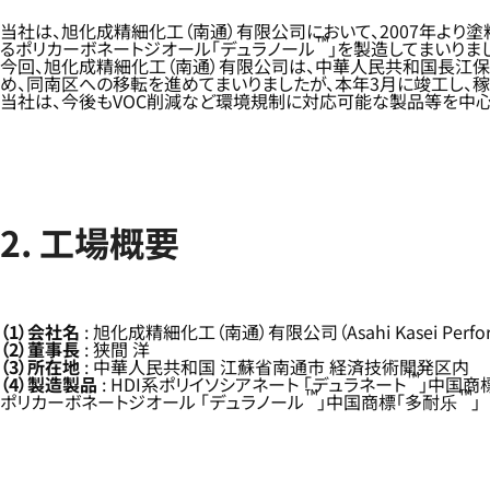
当社は、旭化成精細化工（南通）有限公司において、2007年より
™
るポリカーボネートジオール「デュラノール
」を製造してまいりま
今回、旭化成精細化工（南通）有限公司は、中華人民共和国長江
め、同南区への移転を進めてまいりましたが、本年3月に竣工し、
当社は、今後もVOC削減など環境規制に対応可能な製品等を中心
2. 工場概要
（1）会社名
: 旭化成精細化工（南通）有限公司（Asahi Kasei Performa
（2）董事長
: 狭間 洋
（3）所在地
: 中華人民共和国 江蘇省南通市 経済技術開発区内
™
（4）製造製品
: HDI系ポリイソシアネート 「デュラネート
」中国商
™
™
ポリカーボネートジオール 「デュラノール
」中国商標「多耐乐
」