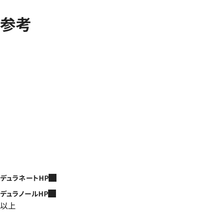
参考
デュラネートHP
デュラノールHP
以上