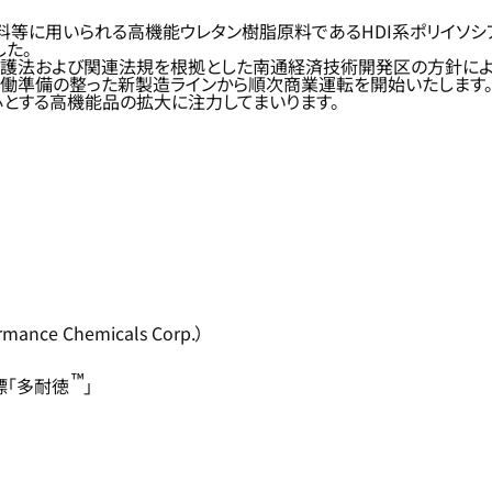
塗料等に用いられる高機能ウレタン樹脂原料であるHDI系ポリイソシ
した。
保護法および関連法規を根拠とした南通経済技術開発区の方針に
稼働準備の整った新製造ラインから順次商業運転を開始いたします
とする高機能品の拡大に注力してまいります。
nce Chemicals Corp.）
™
標「多耐徳
」