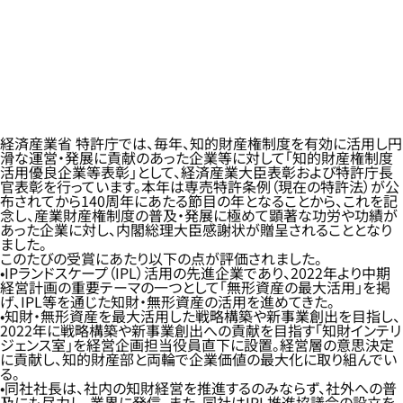
経済産業省 特許庁では、毎年、知的財産権制度を有効に活用し円
滑な運営・発展に貢献のあった企業等に対して「知的財産権制度
活用優良企業等表彰」として、経済産業大臣表彰および特許庁長
官表彰を行っています。本年は専売特許条例（現在の特許法）が公
布されてから140周年にあたる節目の年となることから、これを記
念し、産業財産権制度の普及・発展に極めて顕著な功労や功績が
あった企業に対し、内閣総理大臣感謝状が贈呈されることとなり
ました。
このたびの受賞にあたり以下の点が評価されました。
IPランドスケープ（IPL）活用の先進企業であり、2022年より中期
経営計画の重要テーマの一つとして「無形資産の最大活用」を掲
げ、IPL等を通じた知財・無形資産の活用を進めてきた。
知財・無形資産を最大活用した戦略構築や新事業創出を目指し、
2022年に戦略構築や新事業創出への貢献を目指す「知財インテリ
ジェンス室」を経営企画担当役員直下に設置。経営層の意思決定
に貢献し、知的財産部と両輪で企業価値の最大化に取り組んでい
る。
同社社長は、社内の知財経営を推進するのみならず、社外への普
及にも尽力し、業界に発信。また、同社はIPL推進協議会の設立を