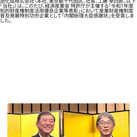
旭化成株式会社（本社：東京都千代田区、社長：工藤 幸四郎、以下
「当社」）は、このたび、経済産業省 特許庁が主催する「令和7年度
知的財産権制度活用優良企業等表彰」において産業財産権制度
普及発展特別功労企業として「内閣総理大臣感謝状」を受賞しま
した。