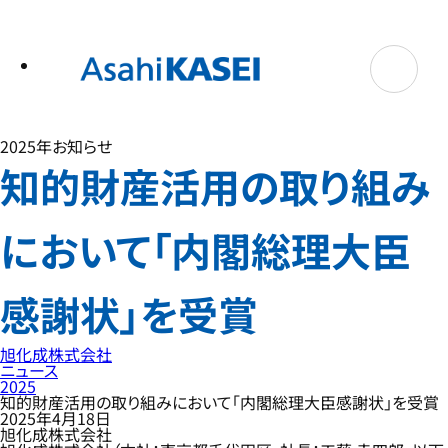
テ
ン
ツ
へ
ス
キ
ッ
プ
2025年
お知らせ
知的財産活用の取り組み
において「内閣総理大臣
感謝状」を受賞
旭化成株式会社
ニュース
2025
知的財産活用の取り組みにおいて「内閣総理大臣感謝状」を受賞
2025年4月18日
旭化成株式会社