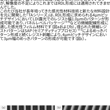
が、解像度の不足によりこれまではRDL形成には適用されてきませ
んでした。
このたび当社が長年培ってきた感光性材料技術と新たな材料設計
を元に開発した「TAシリーズ」は、RDL形成に求められる4µmピッ
チデザインにおいてLDI露光でのレジスト幅1.0µmのパターンが形
※4
成可能であり、パネルレベルパッケージ
などの微細配線形成に
適した感光性フィルム材料です（図aおよびb）。得られた微細レジ
※5
ストパターンはSAP（セミアディティブプロセス）
によるめっきパ
ターン形成と続くレジスト剥離により、4µmピッチデザインにおい
て3µm幅のめっきパターンの形成が可能です（図c）。