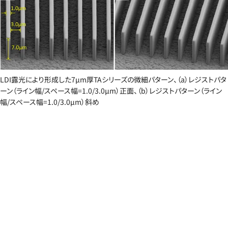
LDI露光により形成した7µm厚TAシリーズの微細パターン、（a）レジストパタ
ーン（ライン幅/スペース幅=1.0/3.0µm）正面、（b）レジストパターン（ライン
幅/スペース幅=1.0/3.0µm）斜め