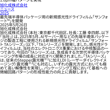
旭化成株式会社
ニュース
2025
最先端半導体パッケージ用の新規感光性ドライフィルム「サンフォ
ート™」を開発
2025年5月26日
旭化成株式会社
旭化成株式会社（本社：東京都千代田区、社長：工藤 幸四郎、以下
「当社」）は、2025年5月、AIサーバー用などの先端半導体パッケー
ジの製造工程に使用される新規感光性ドライフィルム「サンフォー
ト TAシリーズ」（以下、「TAシリーズ」）を開発しました。感光性ドラ
イフィルムは、当社のエレクトロニクス事業における中核製品の一
つであり、今回の「TAシリーズ」は、急成長する次世代半導体パッケ
ージング市場の成長に対応すべく開発されました。「TAシリーズ」
※1
は、従来のStepper露光機
に加えLDI（レーザーダイレクトイメ
※2
ージング）露光機
にも対応し、いずれの露光方式においても極
めて高い解像性を実現し、パッケージング工程において基板への
微細回路パターンの形成性能力の向上に貢献します。