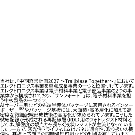
当社は、『中期経営計画2027 ～Trailblaze Together～』において
エレクトロニクス事業を重点成長事業の一つと位置づけています。
エレクトロニクス事業は電子材料事業と電子部品事業の2つの事
™
業体から構成されており、「サンフォート
」は、電子材料事業を担
う中核製品の一つです。
AIサーバー用などの先端半導体パッケージに適用されるインター
※3
ポーザー
やパッケージ基板には、大面積・高多層化に加えて高
密度な微細配線形成技術の高度化が求められています。こうした
微細配線が形成される再配線層（RDL）用のフォトレジスト材料と
しては、解像度の観点から長らく液状レジストが主流となっていま
した。一方で、感光性ドライフィルムはパネル適合性、取り扱いの簡
便性、基板上下面での同時処理可能などの利点を有しています