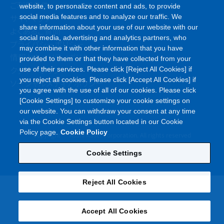
ご利用条件
website, to personalize content and ads, to provide
サイトマップ
social media features and to analyze our traffic. We
share information about your use of our website with our
よくあるご質問
social media, advertising and analytics partners, who
プライバシーポリシー
may combine it with other information that you have
情報セキュリティポリシー
provided to them or that they have collected from your
クッキーポリシー
use of their services. Please click [Reject All Cookies] if
you reject all cookies. Please click [Accept All Cookies] if
ソーシャルメディアポリシー
you agree with the use of all of our cookies. Please click
[Cookie Settings] to customize your cookie settings on
our website. You can withdraw your consent at any time
via the Cookie Settings button located in our Cookie
©
Policy page.
Cookie Policy
Copyright
Asahi Kasei Corporation. All rights reserved
Cookie Settings
Reject All Cookies
Accept All Cookies