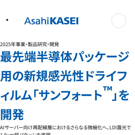
テ
ン
ツ
へ
ス
キ
ッ
プ
2025年
事業・製品
研究・開発
最先端半導体パッケージ
用の新規感光性ドライフ
™
ィルム「サンフォート
」を
開発
AIサーバー向け再配線層におけるさらなる微細化へ、LDI露光で
1.0μm幅パターンを実現