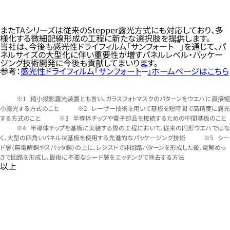
またTAシリーズは従来のStepper露光方式にも対応しており、多
様化する微細配線形成の工程に新たな選択肢を提供します。
™
当社は、今後も感光性ドライフィルム「サンフォート
」を通じて、パ
ネルサイズの大型化に伴い重要性が増すパネルレベル・パッケー
ジング技術開発に今後も貢献してまいります。
™
参考：
感光性ドライフィルム「サンフォート
」ホームページはこちら
縮小投影露光装置とも言い、ガラスフォトマスクのパターンをウエハに直接縮
小露光する方式のこと
レーザー技術を用いて基板を短時間で高精度に露光
する方式のこと
半導体チップや電子部品を接続するための中間基板のこと
半導体チップを基板に実装する際の工程において、従来の円形ウエハではな
く、大型の四角いパネル状基板を使用する先進的なパッケージング技術
シー
ド層（無電解銅やスパッタ銅）の上に、レジストで非回路パターンを形成した後、電解めっ
きで回路を形成し、最後に不要なシード層をエッチングで除去する方法
以上