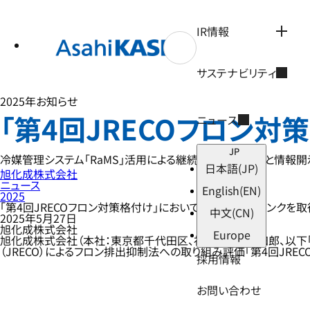
テ
ン
ツ
IR情報
へ
ス
キ
サステナビリティ
ッ
プ
2025年
お知らせ
「第4回JRECOフロン対
ニュース
JP
冷媒管理システム「RaMS」活用による継続的な体制整備と情報
日本語
(JP)
旭化成株式会社
ニュース
English
(EN)
2025
「第4回JRECOフロン対策格付け」において2年連続でAランクを取
中文
(CN)
2025年5月27日
旭化成株式会社
Europe
旭化成株式会社（本社：東京都千代田区、社長：工藤 幸四郎、以下「
（JRECO）によるフロン排出抑制法への取り組み評価「第4回JR
採用情報
お問い合わせ