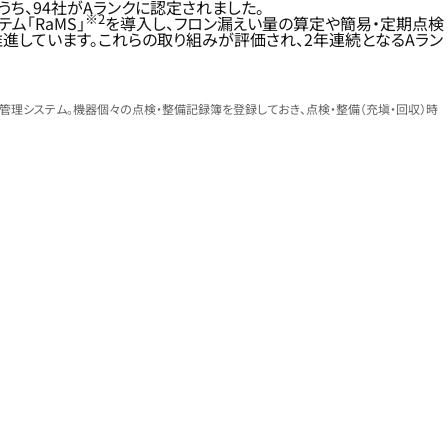
うち、94社がAランクに認定されました。
※2
「RaMS」
を導入し、フロン漏えい量の算定や簡易・定期点検
進しています。これらの取り組みが評価され、2年連続となるAラン
扱える冷媒管理システム。機器個々の点検・整備記録簿を登録しておき、点検・整備（充塡・回収）時