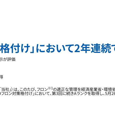
策格付け」において2年連続
開示が評価
得
※1
当社」）は、このたび、フロン
の適正な管理を経済産業省・環境
ECOフロン対策格付け」において、第3回に続きAランクを取得し、5