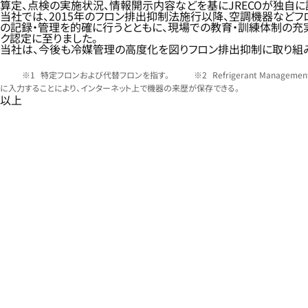
算定、点検の実施状況、情報開示内容などを基にJRECOが独自に評
当社では、2015年のフロン排出抑制法施行以降、空調機器などフ
の記録・管理を的確に行うとともに、現場での教育・訓練体制の充
ク認定に至りました。
当社は、今後も冷媒管理の高度化を図りフロン排出抑制に取り組み
特定フロンおよび代替フロンを指す。
Refrigerant Ma
に入力することにより、インターネット上で機器の来歴が保存できる。
以上