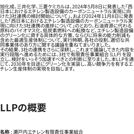
旭化成、三井化学、三菱ケミカルは、2024年5月8日に発表した「西
日本におけるエチレン製造設備のカーボンニュートラル実現に向
けた3社連携の検討開始について」、および2024年11月8日に発表
した「西日本におけるエチレン製造設備のカーボンニュートラル実
現に向けた3社連携の進捗について」のとおり、石油資源に代わる
原料のバイオマス化、低炭素燃料への転換など、エチレン製造設備
のグリーン化に資する具体的な方策、ならびに将来の能力削減も
含めた最適生産体制について、実行時期、各社の役割、適切な共
同事業体のあり方に関する議論を重ねてまいりました。
その結果、3社の連携をさらに深耕し、これまで議論してきた内容を
実行段階へ進めるためには、3社で有限責任事業組合（LLP）を設
立し、検討をいっそう加速すべきとの判断に至りました。本LLPを通
じて、2030年を目途にグリーン化を実装し、高い競争力を有するエ
チレン生産体制の実現を目指します。
LLPの概要
名称
: 瀬戸内エチレン有限責任事業組合