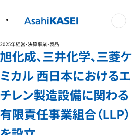
テ
ン
ツ
へ
ス
キ
ッ
プ
2025年
経営・決算
事業・製品
旭化成、三井化学、三菱ケ
ミカル 西日本におけるエ
チレン製造設備に関わる
有限責任事業組合（LLP）
を設立