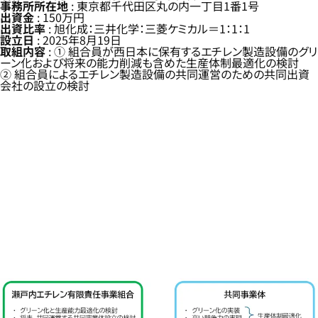
事務所所在地
: 東京都千代田区丸の内一丁目1番1号
出資金
: 150万円
出資比率
: 旭化成：三井化学：三菱ケミカル＝1：1：1
設立日
: 2025年8月19日
取組内容
: ① 組合員が西日本に保有するエチレン製造設備のグリ
ーン化および将来の能力削減も含めた生産体制最適化の検討
② 組合員によるエチレン製造設備の共同運営のための共同出資
会社の設立の検討