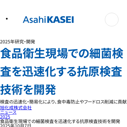
テ
ン
ツ
へ
ス
キ
ッ
プ
2025年
研究・開発
食品衛生現場での細菌検
査を迅速化する抗原検査
技術を開発
検査の迅速化・簡易化により、食中毒防止やフードロス削減に貢献
旭化成株式会社
ニュース
2025
食品衛生現場での細菌検査を迅速化する抗原検査技術を開発
2025年10月7日