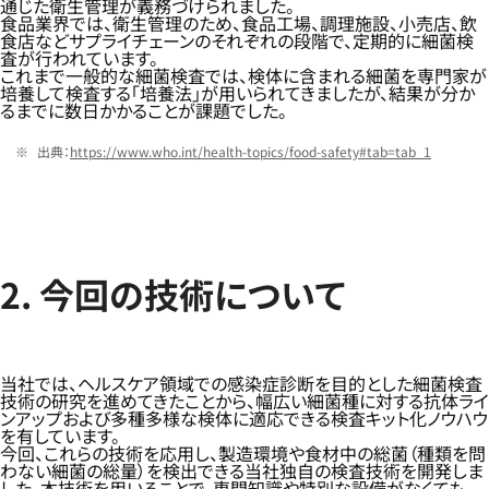
通じた衛生管理が義務づけられました。
食品業界では、衛生管理のため、食品工場、調理施設、小売店、飲
食店などサプライチェーンのそれぞれの段階で、定期的に細菌検
査が行われています。
これまで一般的な細菌検査では、検体に含まれる細菌を専門家が
培養して検査する「培養法」が用いられてきましたが、結果が分か
るまでに数日かかることが課題でした。
出典：
https://www.who.int/health-topics/food-safety#tab=tab_1
2. 今回の技術について
当社では、ヘルスケア領域での感染症診断を目的とした細菌検査
技術の研究を進めてきたことから、幅広い細菌種に対する抗体ライ
ンアップおよび多種多様な検体に適応できる検査キット化ノウハウ
を有しています。
今回、これらの技術を応用し、製造環境や食材中の総菌（種類を問
わない細菌の総量）を検出できる当社独自の検査技術を開発しま
した。本技術を用いることで、専門知識や特別な設備がなくても、