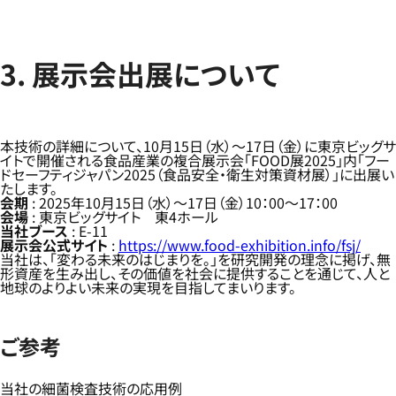
3. 展示会出展について
本技術の詳細について、10月15日（水）～17日（金）に東京ビッグサ
イトで開催される食品産業の複合展示会「FOOD展2025」内「フー
ドセーフティジャパン2025（食品安全・衛生対策資材展）」に出展い
たします。
会期
: 2025年10月15日（水）～17日（金）10：00～17：00
会場
: 東京ビッグサイト 東4ホール
当社ブース
: E-11
展示会公式サイト
:
https://www.food-exhibition.info/fsj/
当社は、「変わる未来のはじまりを。」を研究開発の理念に掲げ、無
形資産を生み出し、その価値を社会に提供することを通じて、人と
地球のよりよい未来の実現を目指してまいります。
ご参考
当社の細菌検査技術の応用例