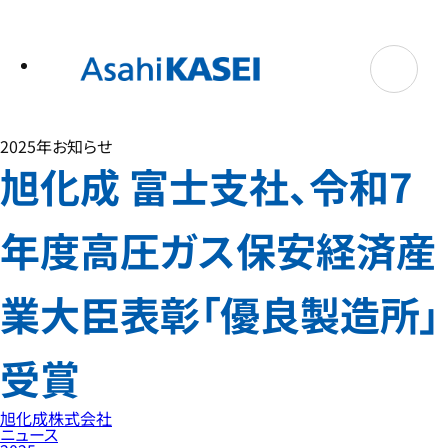
テ
ン
ツ
へ
ス
キ
ッ
プ
2025年
お知らせ
旭化成 富士支社、令和7
年度高圧ガス保安経済産
業大臣表彰「優良製造所」
受賞
旭化成株式会社
ニュース