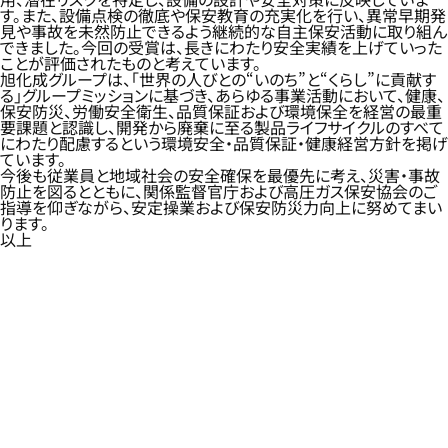
す。また、設備点検の徹底や保安教育の充実化を行い、異常早期発
見や事故を未然防止できるよう継続的な自主保安活動に取り組ん
できました。今回の受賞は、長きにわたり安全実績を上げていった
ことが評価されたものと考えています。
旭化成グループは、「世界の人びとの“いのち”と“くらし”に貢献す
る」グループミッションに基づき、あらゆる事業活動において、健康、
保安防災、労働安全衛生、品質保証および環境保全を経営の最重
要課題と認識し、開発から廃棄に至る製品ライフサイクルのすべて
にわたり配慮するという環境安全・品質保証・健康経営方針を掲げ
ています。
今後も従業員と地域社会の安全確保を最優先に考え、災害・事故
防止を図るとともに、関係監督官庁および高圧ガス保安協会のご
指導を仰ぎながら、安定操業および保安防災力向上に努めてまい
ります。
以上