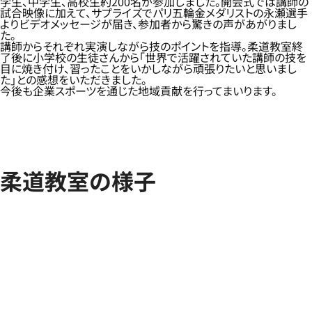
学生、中学生、高校生約200名が参加しました。開会式では講師の
試合映像に加えて、サプライズでパリ五輪金メダリストの永瀬選手
よりビデオメッセージが届き、参加者から驚きの声があがりまし
た。
講師からそれぞれ実演しながら技のポイントを指導。柔道教室終
了後に小学校の生徒さんから「世界で活躍されていた講師の技を
目に焼き付け、習ったことをいかしながら頑張りたいと思いまし
た」との感想をいただきました。
今後も企業スポーツを通じた地域貢献を行ってまいります。
柔道教室の様子