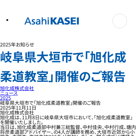
テ
ン
ツ
へ
ス
キ
ッ
プ
2025年
お知らせ
岐阜県大垣市で「旭化成
柔道教室」開催のご報告
旭化成株式会社
ニュース
2025
岐阜県大垣市で「旭化成柔道教室」開催のご報告
2025年11月11日
旭化成株式会社
旭化成は、11月8日に岐阜県大垣市において、「旭化成柔道教室」
を開催いたしました。
当日は、旭化成柔道部中村兼三総監督、中村佳央、中村行成、塘内
将彦柔道部アドバイザー、の4人が講師を務め、大垣市近郊から小