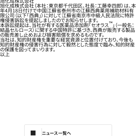
旭化成株式会社
旭化成株式会社（本社：東京都千代田区、社長：工藤幸四郎）は、本
年4月18日付けで中国江蘇省泰州市の江蘇西典薬用補助材料有
限公司（以下「西典」）に対して江蘇省南京市中級人民法院に特許
権侵害訴訟を提起しましたのでお知らせします。
™
本訴訟提起は、当社が有する医薬品添加剤「セオラス
」（一般名：
結晶セルロース）に関する中国特許に基づき、西典が販売する製品
の販売差し止めおよび損害賠償を求めるものです。
当社は、知的財産権を重要な経営資源と位置付けており、今後も
知的財産権の侵害行為に対して毅然とした態度で臨み、知的財産
の保護を図ってまいります。
以上
ニュース一覧へ