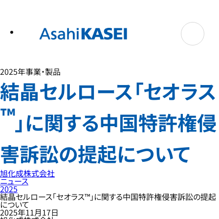
テ
ン
ツ
へ
ス
キ
ッ
プ
2025年
事業・製品
結晶セルロース「セオラス
™
」に関する中国特許権侵
害訴訟の提起について
旭化成株式会社
ニュース
2025
結晶セルロース「セオラス™」に関する中国特許権侵害訴訟の提起
について
2025年11月17日