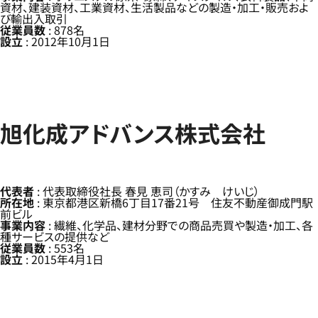
資材、建装資材、工業資材、生活製品などの製造・加工・販売およ
び輸出入取引
従業員数
: 878名
設立
: 2012年10月1日
旭化成アドバンス株式会社
代表者
: 代表取締役社長 春見 恵司（かすみ けいじ）
所在地
: 東京都港区新橋6丁目17番21号 住友不動産御成門駅
前ビル
事業内容
: 繊維、化学品、建材分野での商品売買や製造・加工、各
種サービスの提供など
従業員数
: 553名
設立
: 2015年4月1日