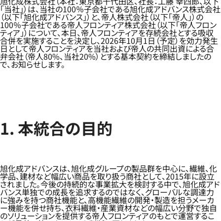
旭化成株式会社（本社：東京都千代田区、社長：工藤 幸四郎、以下
「当社」）は、当社の100％子会社である旭化成アドバンス株式会社
（以下「旭化成アドバンス」）と、帝人株式会社（以下「帝人」）の
100％子会社である帝人フロンティア株式会社（以下「帝人フロン
ティア」）について、本日、帝人フロンティアを存続会社とする吸収
合併を実施することを決定し、2026年10月1日（予定）を効力発生
日として帝人フロンティアを当社および帝人の共同出資による合
弁会社（帝人80%、当社20%）とする基本契約を締結しましたの
で、お知らせします。
1. 本統合の目的
旭化成アドバンスは、旭化成グループの製品群を中心に、繊維、化
学品、建材など幅広い商品を取り扱う商社として、2015年に設立
されました。今後の持続的な事業拡大を検討する中で、旭化成アド
バンス単独での成長を追求するのではなく、グローバルな調達力
に強みを持つ商社機能と、高機能繊維の開発・製造を担うメーカ
ー機能を併せ持ち、衣料繊維・産業資材などの幅広い分野で独自
のソリューションを提供する帝人フロンティアのもとで運営するこ