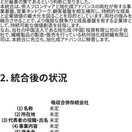
とが最善の策であるという判断に至りました。
本統合は、帝人フロンティアと旭化成アドバンスの両社が有する事
業基盤、営業ネットワーク、顧客基盤を相互補完し、持続的な成長
と企業価値の最大化を図ることを目的としています。両社の強みを
融合させることで、より強固な競争力と成長基盤を有する企業体と
して、持続可能な価値創造を目指します。
なお、当社の中国法人である旭化成（中国）投資有限公司の子会
社で、繊維製品の製造・販売を行っている杭州旭化成紡織有限公
司は、本統合に先立ち、旭化成アドバンスに移管します。
2. 統合後の状況
吸収合併存続会社
（1）名称
未定
（2）所在地
未定
（3）代表者の役職・氏名
未定
（4）事業内容
未定
（5）資本金
未定