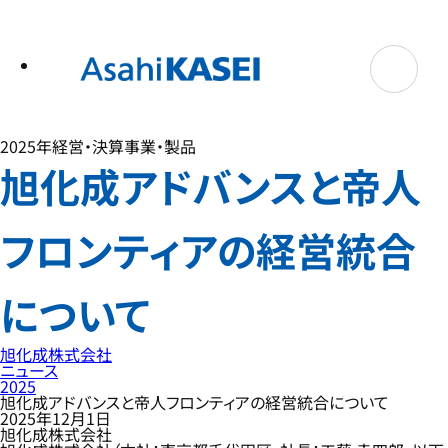
テ
ン
ツ
へ
ス
キ
ッ
プ
2025年
経営・決算
事業・製品
旭化成アドバンスと帝人
フロンティアの経営統合
について
旭化成株式会社
ニュース
2025
旭化成アドバンスと帝人フロンティアの経営統合について
2025年12月1日
旭化成株式会社