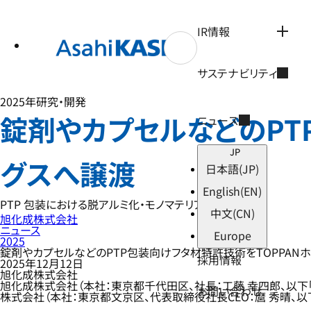
テ
ン
ツ
IR情報
へ
ス
キ
サステナビリティ
ッ
プ
2025年
研究・開発
錠剤やカプセルなどのPT
ニュース
JP
グスへ譲渡
日本語
(JP)
English
(EN)
PTP 包装における脱アルミ化・モノマテリアル化に貢献
中文
(CN)
旭化成株式会社
ニュース
Europe
2025
錠剤やカプセルなどのPTP包装向けフタ材特許技術をTOPPAN
採用情報
2025年12月12日
旭化成株式会社
旭化成株式会社（本社：東京都千代田区、社長：工藤 幸四郎、以下「当
お問い合わせ
株式会社（本社：東京都文京区、代表取締役社長CEO：麿 秀晴、以下