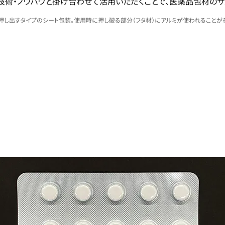
の技術・ノウハウと掛け合わせて活用いただくことで、医薬品包材の
使われる、押し出すタイプのシート包装。使用時に押し破る部分（フタ材）にアルミが使われることが