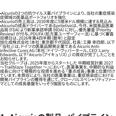
Aicurisの3つの抗ウイルス薬パイプラインにより、当社の重症感染
症領域の医薬品ポートフォリオを強化
Aicurisの売上高は、2030年度に5億米ドル規模に達する見込み
Aicurisの成長ドライバーであるpritelivirは、今月、米国食品医薬
品局（FDA）より新薬承認申請（NDA）に対し、優先審査（Priority
Review）が付与。PDUFA（処方薬ユーザーフィー法）に基づく審査
目標日は、2026年第4四半期（暦年）と設定
旭化成株式会社（本社：東京都千代田区、社長：工藤 幸四郎、以下
「当社」）は、ドイツの医薬品開発企業である Aicuris Anti-
infective Cures AG（本社：ドイツ・ヴッパータール、CEO：Larry
Edwards、以下「Aicuris（アイキュリス）」）の買収が完了したことを
お知らせします。
当社グループは、2025年度からスタートした 中期経営計画 2027
～Trailblaze Together ～』において、医薬事業を、中期的な利益
成長に向けて積極的な投資を進める 「重点成長」事業と位置付け
ています。本買収により、当社の医薬事業は、重症感染症における
開発パイプラインの獲得を通じて、グローバルスペシャリティファー
マとしての成長基盤をいっそう強固なものにします。