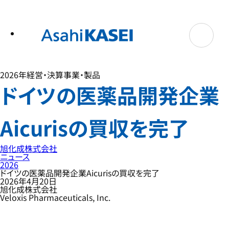
テ
ン
ツ
へ
ス
キ
ッ
プ
2026年
経営・決算
事業・製品
ドイツの医薬品開発企業
Aicurisの買収を完了
旭化成株式会社
ニュース
2026
ドイツの医薬品開発企業Aicurisの買収を完了
2026年4月20日
旭化成株式会社
Veloxis Pharmaceuticals, Inc.