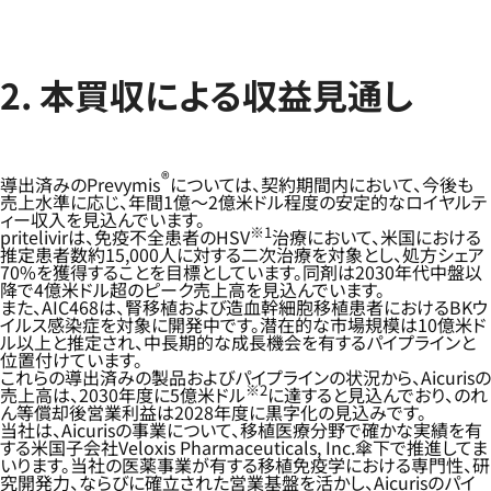
2. 本買収による収益見通し
®
導出済みのPrevymis
については、契約期間内において、今後も
売上水準に応じ、年間1億～2億米ドル程度の安定的なロイヤルテ
ィー収入を見込んでいます。
※1
pritelivirは、免疫不全患者のHSV
治療において、米国における
推定患者数約15,000人に対する二次治療を対象とし、処方シェア
70%を獲得することを目標としています。同剤は2030年代中盤以
降で4億米ドル超のピーク売上高を見込んでいます。
また、AIC468は、腎移植および造血幹細胞移植患者におけるBKウ
イルス感染症を対象に開発中です。潜在的な市場規模は10億米ド
ル以上と推定され、中長期的な成長機会を有するパイプラインと
位置付けています。
これらの導出済みの製品およびパイプラインの状況から、Aicurisの
※2
売上高は、2030年度に5億米ドル
に達すると見込んでおり、のれ
ん等償却後営業利益は2028年度に黒字化の見込みです。
当社は、Aicurisの事業について、移植医療分野で確かな実績を有
する米国子会社Veloxis Pharmaceuticals, Inc.傘下で推進してま
いります。当社の医薬事業が有する移植免疫学における専門性、研
究開発力、ならびに確立された営業基盤を活かし、Aicurisのパイ