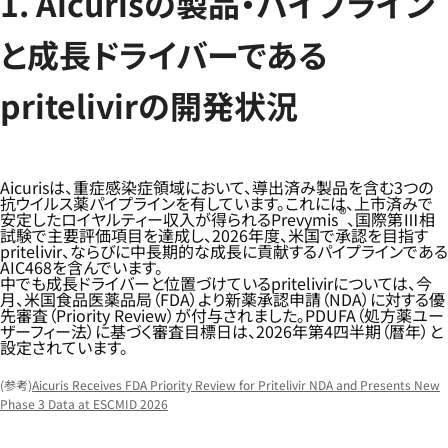
1. Aicurisの製品・パイプライン
と成長ドライバーである
pritelivirの開発状況
Aicurisは、重症感染症領域において、導出済み製品を含む3つの
抗ウイルス薬パイプラインを有しています。これには、上市済みで
®
安定したロイヤルティー収入が得られるPrevymis
、国際第Ⅲ相
試験で主要評価項目を達成し、2026年度、米国で承認を目指す
pritelivir、ならびに中長期的な成長に貢献するパイプラインである
AIC468を含んでいます。
中でも成長ドライバーと位置づけているpritelivirについては、今
月、米国食品医薬品局（FDA）より新薬承認申請（NDA）に対する優
先審査（Priority Review）が付与されました。PDUFA（処方薬ユー
ザーフィー法）に基づく審査目標日は、2026年第4四半期（暦年）と
設定されています。
(参考)
Aicuris Receives FDA Priority Review for Pritelivir NDA and Presents New
Phase 3 Data at ESCMID 2026