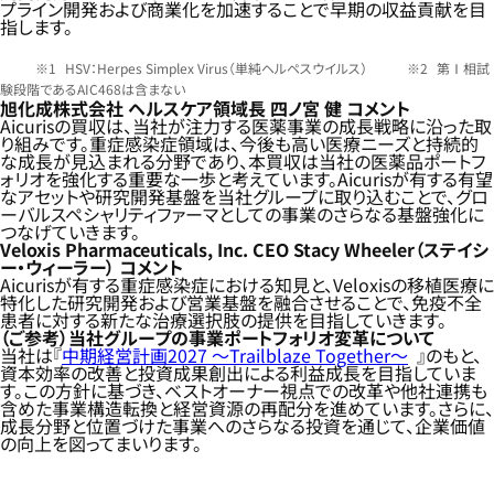
プライン開発および商業化を加速することで早期の収益貢献を目
指します。
HSV：Herpes Simplex Virus（単純ヘルペスウイルス）
第Ⅰ相試
験段階であるAIC468は含まない
旭化成株式会社 ヘルスケア領域長 四ノ宮 健 コメント
Aicurisの買収は、当社が注力する医薬事業の成長戦略に沿った取
り組みです。重症感染症領域は、今後も高い医療ニーズと持続的
な成長が見込まれる分野であり、本買収は当社の医薬品ポートフ
ォリオを強化する重要な一歩と考えています。Aicurisが有する有望
なアセットや研究開発基盤を当社グループに取り込むことで、グロ
ーバルスペシャリティファーマとしての事業のさらなる基盤強化に
つなげていきます。
Veloxis Pharmaceuticals, Inc. CEO Stacy Wheeler（ステイシ
ー・ウィーラー） コメント
Aicurisが有する重症感染症における知見と、Veloxisの移植医療に
特化した研究開発および営業基盤を融合させることで、免疫不全
患者に対する新たな治療選択肢の提供を目指していきます。
（ご参考）当社グループの事業ポートフォリオ変革について
当社は『
中期経営計画2027 ～Trailblaze Together～
』のもと、
資本効率の改善と投資成果創出による利益成長を目指していま
す。この方針に基づき、ベストオーナー視点での改革や他社連携も
含めた事業構造転換と経営資源の再配分を進めています。さらに、
成長分野と位置づけた事業へのさらなる投資を通じて、企業価値
の向上を図ってまいります。