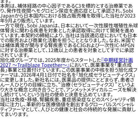
ます。
本剤は、補体経路の中心因子であるC3を標的とする治療薬であ
り、発作性夜間ヘモグロビン尿症を適応症として承認され、Sobi
Japanから日本国内における独占販売権を取得した当社が2023
年9月より販売しています。
一方で現在、Sobi Japanは、日本において一次性膜性増殖性糸球
体腎炎に関わる疾患を対象とした承認取得に向けて開発を進め
ています。本契約の締結により、当社は当該適応症においても日本
での販売および商業化活動を担うこととなりました。なお、米国で
は補体異常が関与する腎疾患であるC3Gおよび一次性IC-MPGN
に対する治療薬として、12歳以上の患者を対象としてすでに承認
されています。
旭化成グループでは、2025年度からスタートした
『中期経営計画
2027 ～Trailblaze Together～』
において、医薬事業を「重点成
長」事業と位置付けています。この医薬事業の中核を担う旭化成フ
ァーマは、2026年4月1日付で社名を「旭化成セラピューティクス」
に変更しました。新社名には、医薬品の提供にとどまらず、患者さ
ん一人ひとりの目線に立ち、“治療（セラピューティクス）”というよ
り大きな概念と向き合うことで、アンメットメディカルニーズを解決
し続けていくという当社の使命と決意を込めています。
当社は免疫・移植、腎臓疾患、重症感染症などのスペシャリティ領
域に注力し、革新的な医療価値を創出するグローバルスペシャル
ティファーマとして、人びとの健康と社会の持続的な発展に貢献し
てまいります。