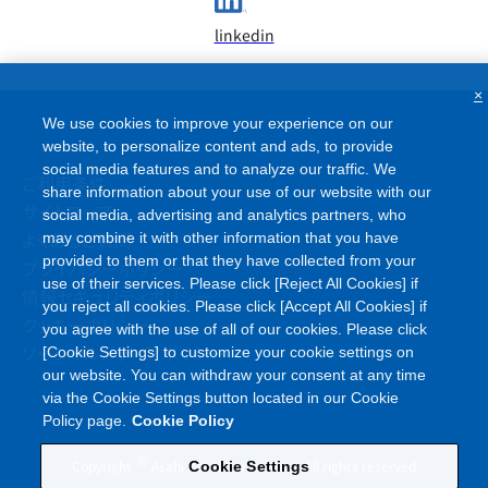
linkedin
×
We use cookies to improve your experience on our
website, to personalize content and ads, to provide
social media features and to analyze our traffic. We
ご利用条件
share information about your use of our website with our
サイトマップ
social media, advertising and analytics partners, who
よくあるご質問
may combine it with other information that you have
provided to them or that they have collected from your
プライバシーポリシー
use of their services. Please click [Reject All Cookies] if
情報セキュリティポリシー
you reject all cookies. Please click [Accept All Cookies] if
クッキーポリシー
you agree with the use of all of our cookies. Please click
ソーシャルメディアポリシー
[Cookie Settings] to customize your cookie settings on
our website. You can withdraw your consent at any time
via the Cookie Settings button located in our Cookie
Policy page.
Cookie Policy
©
Copyright
Asahi Kasei Corporation. All rights reserved
Cookie Settings