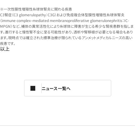
※一次性膜性増殖性糸球体腎炎に関わる疾患
C3腎症（C3 glomerulopathy：C3G）および免疫複合体型膜性増殖性糸球体腎炎
（immune complex–mediated membranoproliferative glomerulonephritis：IC-
MPGN）など、補体の異常活性化により糸球体に障害が生じる希少な腎疾患群を指しま
す。進行すると慢性腎不全に至る可能性があり、透析や腎移植が必要となる場合もあり
ます。現時点では確立された標準治療が限られているアンメットメディカルニーズの高い
疾患です。
以上
ニュース一覧へ