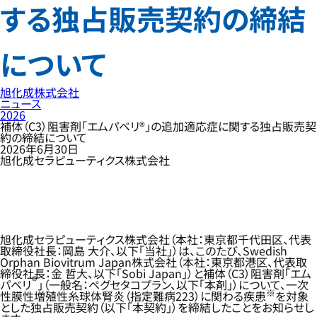
する独占販売契約の締結
について
旭化成株式会社
ニュース
2026
補体（C3）阻害剤「エムパベリ®」の追加適応症に関する独占販売契
約の締結について
2026年6月30日
旭化成セラピューティクス株式会社
旭化成セラピューティクス株式会社（本社：東京都千代田区、代表
取締役社長：岡島 大介、以下「当社」）は、このたび、Swedish
Orphan Biovitrum Japan株式会社（本社：東京都港区、代表取
締役社長：金 哲大、以下「Sobi Japan」）と補体（C3）阻害剤「エム
®
パベリ
」（一般名：ペグセタコプラン、以下「本剤」）について、一次
※
性膜性増殖性糸球体腎炎（指定難病223）に関わる疾患
を対象
とした独占販売契約（以下「本契約」）を締結したことをお知らせし