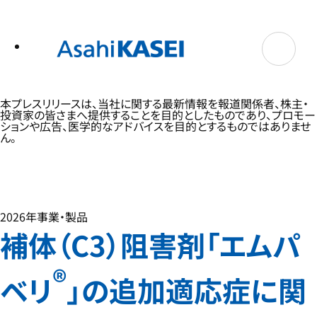
テ
ン
ツ
へ
ス
キ
ッ
プ
本プレスリリースは、当社に関する最新情報を報道関係者、株主・
投資家の皆さまへ提供することを目的としたものであり、プロモー
ションや広告、医学的なアドバイスを目的とするものではありませ
ん。
2026年
事業・製品
補体（C3）阻害剤「エムパ
®
ベリ
」の追加適応症に関